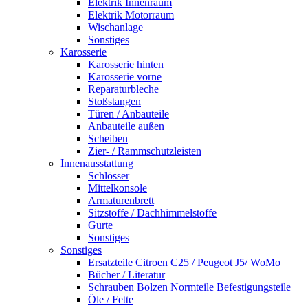
Elektrik Innenraum
Elektrik Motorraum
Wischanlage
Sonstiges
Karosserie
Karosserie hinten
Karosserie vorne
Reparaturbleche
Stoßstangen
Türen / Anbauteile
Anbauteile außen
Scheiben
Zier- / Rammschutzleisten
Innenausstattung
Schlösser
Mittelkonsole
Armaturenbrett
Sitzstoffe / Dachhimmelstoffe
Gurte
Sonstiges
Sonstiges
Ersatzteile Citroen C25 / Peugeot J5/ WoMo
Bücher / Literatur
Schrauben Bolzen Normteile Befestigungsteile
Öle / Fette