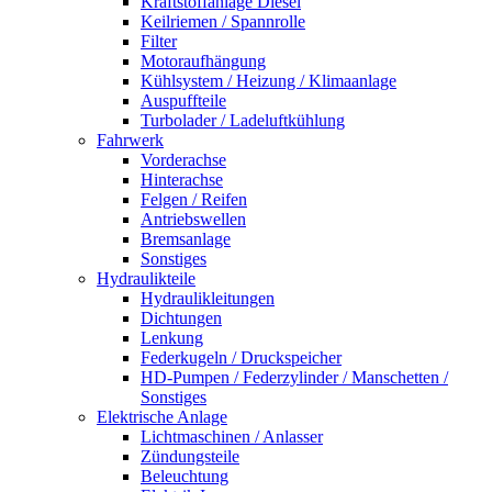
Kraftstoffanlage Diesel
Keilriemen / Spannrolle
Filter
Motoraufhängung
Kühlsystem / Heizung / Klimaanlage
Auspuffteile
Turbolader / Ladeluftkühlung
Fahrwerk
Vorderachse
Hinterachse
Felgen / Reifen
Antriebswellen
Bremsanlage
Sonstiges
Hydraulikteile
Hydraulikleitungen
Dichtungen
Lenkung
Federkugeln / Druckspeicher
HD-Pumpen / Federzylinder / Manschetten /
Sonstiges
Elektrische Anlage
Lichtmaschinen / Anlasser
Zündungsteile
Beleuchtung