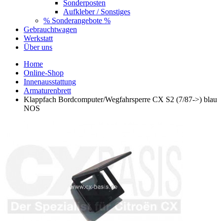
Sonderposten
Aufkleber / Sonstiges
% Sonderangebote %
Gebrauchtwagen
Werkstatt
Über uns
Home
Online-Shop
Innenausstattung
Armaturenbrett
Klappfach Bordcomputer/Wegfahrsperre CX S2 (7/87->) blau
NOS