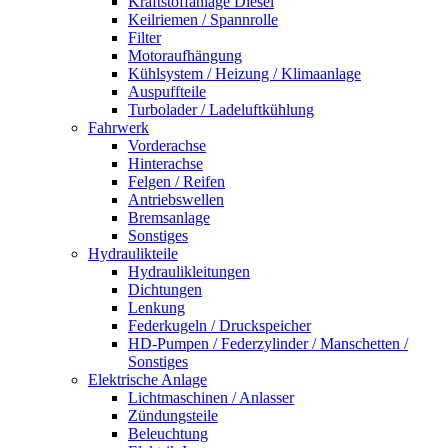
Kraftstoffanlage Diesel
Keilriemen / Spannrolle
Filter
Motoraufhängung
Kühlsystem / Heizung / Klimaanlage
Auspuffteile
Turbolader / Ladeluftkühlung
Fahrwerk
Vorderachse
Hinterachse
Felgen / Reifen
Antriebswellen
Bremsanlage
Sonstiges
Hydraulikteile
Hydraulikleitungen
Dichtungen
Lenkung
Federkugeln / Druckspeicher
HD-Pumpen / Federzylinder / Manschetten /
Sonstiges
Elektrische Anlage
Lichtmaschinen / Anlasser
Zündungsteile
Beleuchtung