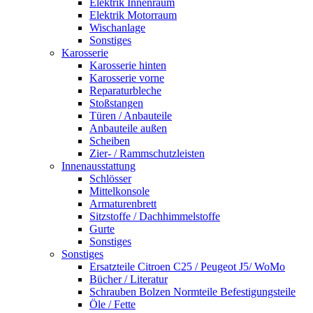
Elektrik Innenraum
Elektrik Motorraum
Wischanlage
Sonstiges
Karosserie
Karosserie hinten
Karosserie vorne
Reparaturbleche
Stoßstangen
Türen / Anbauteile
Anbauteile außen
Scheiben
Zier- / Rammschutzleisten
Innenausstattung
Schlösser
Mittelkonsole
Armaturenbrett
Sitzstoffe / Dachhimmelstoffe
Gurte
Sonstiges
Sonstiges
Ersatzteile Citroen C25 / Peugeot J5/ WoMo
Bücher / Literatur
Schrauben Bolzen Normteile Befestigungsteile
Öle / Fette