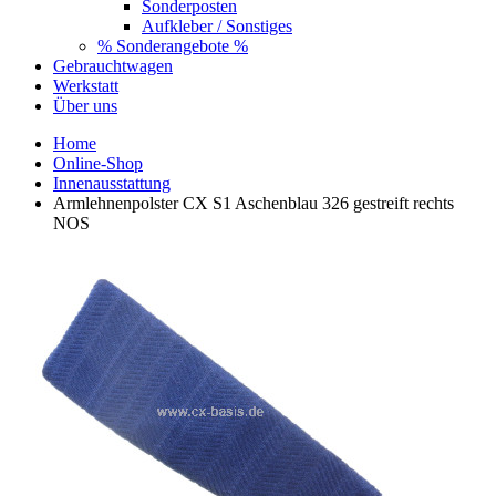
Sonderposten
Aufkleber / Sonstiges
% Sonderangebote %
Gebrauchtwagen
Werkstatt
Über uns
Home
Online-Shop
Innenausstattung
Armlehnenpolster CX S1 Aschenblau 326 gestreift rechts
NOS