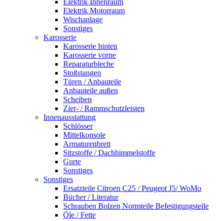
Elektrik Innenraum
Elektrik Motorraum
Wischanlage
Sonstiges
Karosserie
Karosserie hinten
Karosserie vorne
Reparaturbleche
Stoßstangen
Türen / Anbauteile
Anbauteile außen
Scheiben
Zier- / Rammschutzleisten
Innenausstattung
Schlösser
Mittelkonsole
Armaturenbrett
Sitzstoffe / Dachhimmelstoffe
Gurte
Sonstiges
Sonstiges
Ersatzteile Citroen C25 / Peugeot J5/ WoMo
Bücher / Literatur
Schrauben Bolzen Normteile Befestigungsteile
Öle / Fette