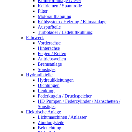
Kraftstoffanlage Diesel
Keilriemen / Spannrolle
Filter
Motoraufhängung
Kühlsystem / Heizung / Klimaanlage
Auspuffteile
Turbolader / Ladeluftkühlung
Fahrwerk
Vorderachse
Hinterachse
Felgen / Reifen
Antriebswellen
Bremsanlage
Sonstiges
Hydraulikteile
Hydraulikleitungen
Dichtungen
Lenkung
Federkugeln / Druckspeicher
HD-Pumpen / Federzylinder / Manschetten /
Sonstiges
Elektrische Anlage
Lichtmaschinen / Anlasser
Zündungsteile
Beleuchtung