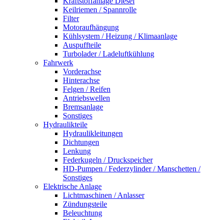
Kraftstoffanlage Diesel
Keilriemen / Spannrolle
Filter
Motoraufhängung
Kühlsystem / Heizung / Klimaanlage
Auspuffteile
Turbolader / Ladeluftkühlung
Fahrwerk
Vorderachse
Hinterachse
Felgen / Reifen
Antriebswellen
Bremsanlage
Sonstiges
Hydraulikteile
Hydraulikleitungen
Dichtungen
Lenkung
Federkugeln / Druckspeicher
HD-Pumpen / Federzylinder / Manschetten /
Sonstiges
Elektrische Anlage
Lichtmaschinen / Anlasser
Zündungsteile
Beleuchtung