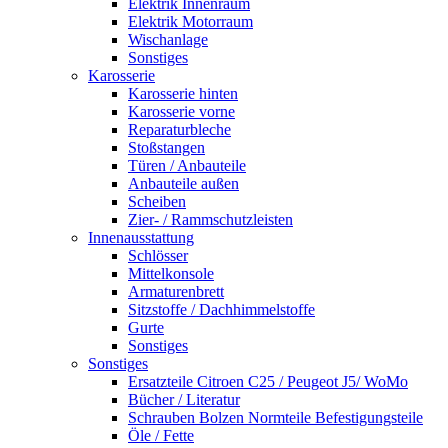
Elektrik Innenraum
Elektrik Motorraum
Wischanlage
Sonstiges
Karosserie
Karosserie hinten
Karosserie vorne
Reparaturbleche
Stoßstangen
Türen / Anbauteile
Anbauteile außen
Scheiben
Zier- / Rammschutzleisten
Innenausstattung
Schlösser
Mittelkonsole
Armaturenbrett
Sitzstoffe / Dachhimmelstoffe
Gurte
Sonstiges
Sonstiges
Ersatzteile Citroen C25 / Peugeot J5/ WoMo
Bücher / Literatur
Schrauben Bolzen Normteile Befestigungsteile
Öle / Fette