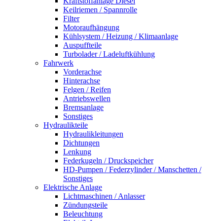
Kraftstoffanlage Diesel
Keilriemen / Spannrolle
Filter
Motoraufhängung
Kühlsystem / Heizung / Klimaanlage
Auspuffteile
Turbolader / Ladeluftkühlung
Fahrwerk
Vorderachse
Hinterachse
Felgen / Reifen
Antriebswellen
Bremsanlage
Sonstiges
Hydraulikteile
Hydraulikleitungen
Dichtungen
Lenkung
Federkugeln / Druckspeicher
HD-Pumpen / Federzylinder / Manschetten /
Sonstiges
Elektrische Anlage
Lichtmaschinen / Anlasser
Zündungsteile
Beleuchtung