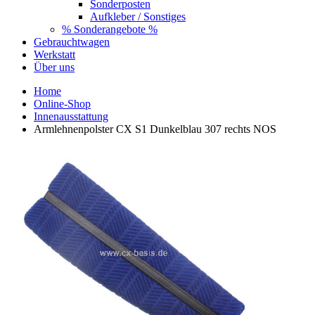
Sonderposten
Aufkleber / Sonstiges
% Sonderangebote %
Gebrauchtwagen
Werkstatt
Über uns
Home
Online-Shop
Innenausstattung
Armlehnenpolster CX S1 Dunkelblau 307 rechts NOS