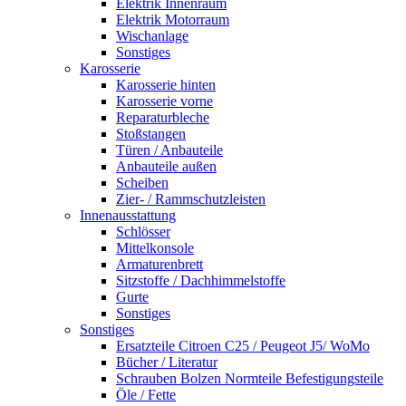
Elektrik Innenraum
Elektrik Motorraum
Wischanlage
Sonstiges
Karosserie
Karosserie hinten
Karosserie vorne
Reparaturbleche
Stoßstangen
Türen / Anbauteile
Anbauteile außen
Scheiben
Zier- / Rammschutzleisten
Innenausstattung
Schlösser
Mittelkonsole
Armaturenbrett
Sitzstoffe / Dachhimmelstoffe
Gurte
Sonstiges
Sonstiges
Ersatzteile Citroen C25 / Peugeot J5/ WoMo
Bücher / Literatur
Schrauben Bolzen Normteile Befestigungsteile
Öle / Fette