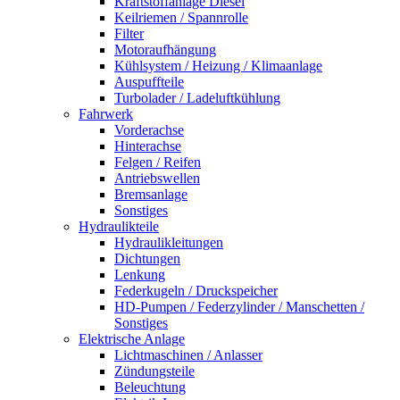
Kraftstoffanlage Diesel
Keilriemen / Spannrolle
Filter
Motoraufhängung
Kühlsystem / Heizung / Klimaanlage
Auspuffteile
Turbolader / Ladeluftkühlung
Fahrwerk
Vorderachse
Hinterachse
Felgen / Reifen
Antriebswellen
Bremsanlage
Sonstiges
Hydraulikteile
Hydraulikleitungen
Dichtungen
Lenkung
Federkugeln / Druckspeicher
HD-Pumpen / Federzylinder / Manschetten /
Sonstiges
Elektrische Anlage
Lichtmaschinen / Anlasser
Zündungsteile
Beleuchtung