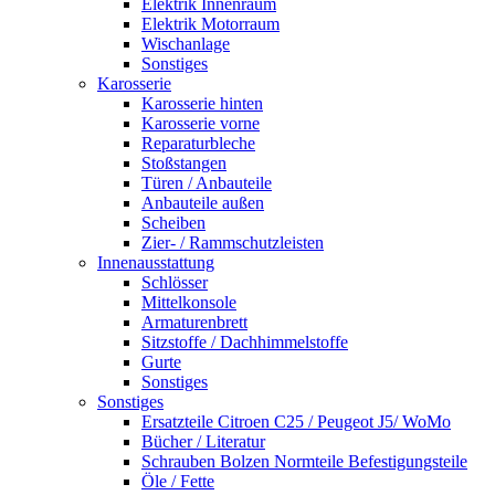
Elektrik Innenraum
Elektrik Motorraum
Wischanlage
Sonstiges
Karosserie
Karosserie hinten
Karosserie vorne
Reparaturbleche
Stoßstangen
Türen / Anbauteile
Anbauteile außen
Scheiben
Zier- / Rammschutzleisten
Innenausstattung
Schlösser
Mittelkonsole
Armaturenbrett
Sitzstoffe / Dachhimmelstoffe
Gurte
Sonstiges
Sonstiges
Ersatzteile Citroen C25 / Peugeot J5/ WoMo
Bücher / Literatur
Schrauben Bolzen Normteile Befestigungsteile
Öle / Fette