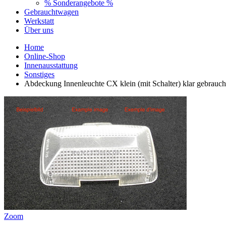
% Sonderangebote %
Gebrauchtwagen
Werkstatt
Über uns
Home
Online-Shop
Innenausstattung
Sonstiges
Abdeckung Innenleuchte CX klein (mit Schalter) klar gebrauch
Zoom