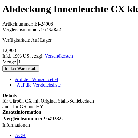
Abdeckung Innenleuchte CX klei
Artikelnummer:
EI-24906
Vergleichsnummer:
95492822
Verfügbarkeit:
Auf Lager
12,99 €
Inkl. 19% USt.
,
zzgl.
Versandkosten
Menge
In den Warenkorb
Auf den Wunschzettel
|
Auf die Vergleichsliste
Details
für Citroën CX mit Original Stahl-Schiebedach
auch für GS und HY
Zusatzinformation
Vergleichsnummer
95492822
Informationen
AGB