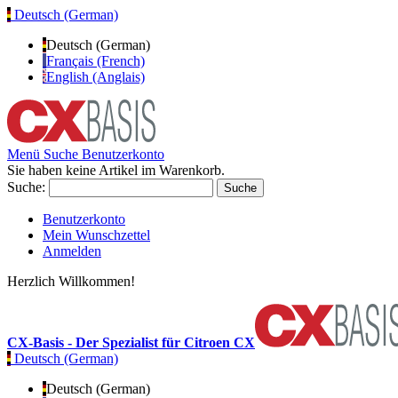
Deutsch (German)
Deutsch (German)
Français (French)
English (Anglais)
Menü
Suche
Benutzerkonto
Sie haben keine Artikel im Warenkorb.
Suche:
Suche
Benutzerkonto
Mein Wunschzettel
Anmelden
Herzlich Willkommen!
CX-Basis - Der Spezialist für Citroen CX
Deutsch (German)
Deutsch (German)