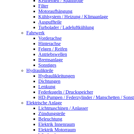
Keilriemen / Spannrolle
Filter
Motoraufhängung
Kühlsystem / Heizung / Klimaanlage
Auspuffteile
Turbolader / Ladeluftkühlung
Fahrwerk
Vorderachse
Hinterachse
Felgen / Reifen
Antriebswellen
Bremsanlage
Sonstiges
Hydraulikteile
Hydraulikleitungen
Dichtungen
Lenkung
Federkugeln / Druckspeicher
HD-Pumpen / Federzylinder / Manschetten / Sonst
Elektrische Anlage
Lichtmaschinen / Anlasser
Zündungsteile
Beleuchtung
Elektrik Innenraum
Elektrik Motorraum