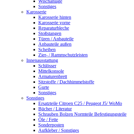
Wischanlage
Sonstiges
Karosserie
Karosserie hinten
Karosserie vorne
Reparaturbleche
Stoßstangen
Türen / Anbauteile
Anbauteile außen
Scheiben
Zier- / Rammschutzleisten
Innenausstattung
Schlösser
Mittelkonsole
Armaturenbrett
Sitzstoffe / Dachhimmelstoffe
Gurte
Sonstiges
Sonstiges
Ersatzteile Citroen C25 / Peugeot J5/ WoMo
Bücher / Literatur
Schrauben Bolzen Normteile Befestigungsteile
Öle / Fette
Sonderposten
Aufkleber / Sonstiges