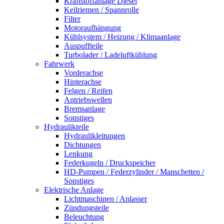
Kraftstoffanlage Diesel
Keilriemen / Spannrolle
Filter
Motoraufhängung
Kühlsystem / Heizung / Klimaanlage
Auspuffteile
Turbolader / Ladeluftkühlung
Fahrwerk
Vorderachse
Hinterachse
Felgen / Reifen
Antriebswellen
Bremsanlage
Sonstiges
Hydraulikteile
Hydraulikleitungen
Dichtungen
Lenkung
Federkugeln / Druckspeicher
HD-Pumpen / Federzylinder / Manschetten /
Sonstiges
Elektrische Anlage
Lichtmaschinen / Anlasser
Zündungsteile
Beleuchtung