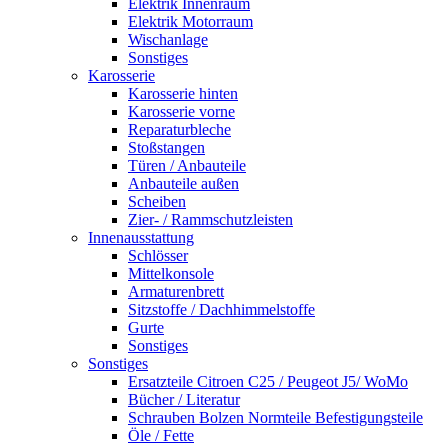
Elektrik Innenraum
Elektrik Motorraum
Wischanlage
Sonstiges
Karosserie
Karosserie hinten
Karosserie vorne
Reparaturbleche
Stoßstangen
Türen / Anbauteile
Anbauteile außen
Scheiben
Zier- / Rammschutzleisten
Innenausstattung
Schlösser
Mittelkonsole
Armaturenbrett
Sitzstoffe / Dachhimmelstoffe
Gurte
Sonstiges
Sonstiges
Ersatzteile Citroen C25 / Peugeot J5/ WoMo
Bücher / Literatur
Schrauben Bolzen Normteile Befestigungsteile
Öle / Fette