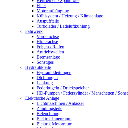
Keilriemen / Spannrolle
Filter
Motoraufhängung
Kühlsystem / Heizung / Klimaanlage
Auspuffteile
Turbolader / Ladeluftkühlung
Fahrwerk
Vorderachse
Hinterachse
Felgen / Reifen
Antriebswellen
Bremsanlage
Sonstiges
Hydraulikteile
Hydraulikleitungen
Dichtungen
Lenkung
Federkugeln / Druckspeicher
HD-Pumpen / Federzylinder / Manschetten / Sonst
Elektrische Anlage
Lichtmaschinen / Anlasser
Zündungsteile
Beleuchtung
Elektrik Innenraum
Elektrik Motorraum