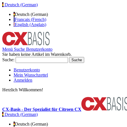
Deutsch (German)
Deutsch (German)
Français (French)
English (Anglais)
Menü
Suche
Benutzerkonto
Sie haben keine Artikel im Warenkorb.
Suche:
Suche
Benutzerkonto
Mein Wunschzettel
Anmelden
Herzlich Willkommen!
CX-Basis - Der Spezialist für Citroen CX
Deutsch (German)
Deutsch (German)