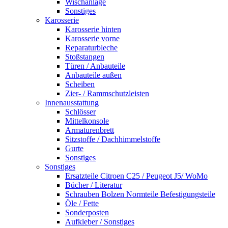
Wischanlage
Sonstiges
Karosserie
Karosserie hinten
Karosserie vorne
Reparaturbleche
Stoßstangen
Türen / Anbauteile
Anbauteile außen
Scheiben
Zier- / Rammschutzleisten
Innenausstattung
Schlösser
Mittelkonsole
Armaturenbrett
Sitzstoffe / Dachhimmelstoffe
Gurte
Sonstiges
Sonstiges
Ersatzteile Citroen C25 / Peugeot J5/ WoMo
Bücher / Literatur
Schrauben Bolzen Normteile Befestigungsteile
Öle / Fette
Sonderposten
Aufkleber / Sonstiges