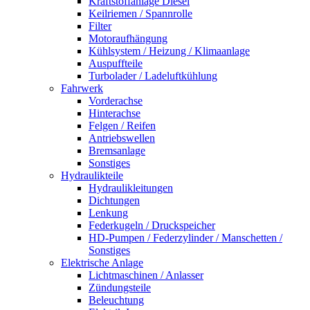
Kraftstoffanlage Diesel
Keilriemen / Spannrolle
Filter
Motoraufhängung
Kühlsystem / Heizung / Klimaanlage
Auspuffteile
Turbolader / Ladeluftkühlung
Fahrwerk
Vorderachse
Hinterachse
Felgen / Reifen
Antriebswellen
Bremsanlage
Sonstiges
Hydraulikteile
Hydraulikleitungen
Dichtungen
Lenkung
Federkugeln / Druckspeicher
HD-Pumpen / Federzylinder / Manschetten /
Sonstiges
Elektrische Anlage
Lichtmaschinen / Anlasser
Zündungsteile
Beleuchtung