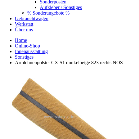
Sonderposten
Aufkleber / Sonstiges
% Sonderangebote %
Gebrauchtwagen
Werkstatt
Über uns
Home
Online-Shop
Innenausstattung
Sonstiges
Armlehnenpolster CX S1 dunkelbeige 823 rechts NOS