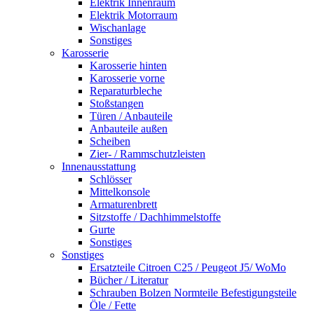
Elektrik Innenraum
Elektrik Motorraum
Wischanlage
Sonstiges
Karosserie
Karosserie hinten
Karosserie vorne
Reparaturbleche
Stoßstangen
Türen / Anbauteile
Anbauteile außen
Scheiben
Zier- / Rammschutzleisten
Innenausstattung
Schlösser
Mittelkonsole
Armaturenbrett
Sitzstoffe / Dachhimmelstoffe
Gurte
Sonstiges
Sonstiges
Ersatzteile Citroen C25 / Peugeot J5/ WoMo
Bücher / Literatur
Schrauben Bolzen Normteile Befestigungsteile
Öle / Fette