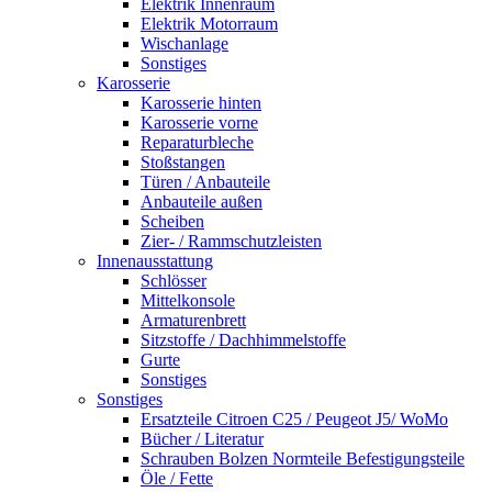
Elektrik Innenraum
Elektrik Motorraum
Wischanlage
Sonstiges
Karosserie
Karosserie hinten
Karosserie vorne
Reparaturbleche
Stoßstangen
Türen / Anbauteile
Anbauteile außen
Scheiben
Zier- / Rammschutzleisten
Innenausstattung
Schlösser
Mittelkonsole
Armaturenbrett
Sitzstoffe / Dachhimmelstoffe
Gurte
Sonstiges
Sonstiges
Ersatzteile Citroen C25 / Peugeot J5/ WoMo
Bücher / Literatur
Schrauben Bolzen Normteile Befestigungsteile
Öle / Fette