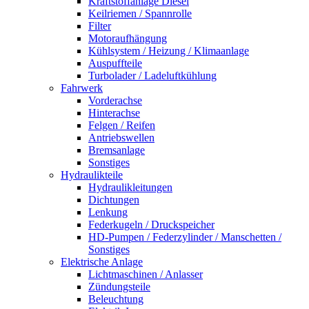
Kraftstoffanlage Diesel
Keilriemen / Spannrolle
Filter
Motoraufhängung
Kühlsystem / Heizung / Klimaanlage
Auspuffteile
Turbolader / Ladeluftkühlung
Fahrwerk
Vorderachse
Hinterachse
Felgen / Reifen
Antriebswellen
Bremsanlage
Sonstiges
Hydraulikteile
Hydraulikleitungen
Dichtungen
Lenkung
Federkugeln / Druckspeicher
HD-Pumpen / Federzylinder / Manschetten /
Sonstiges
Elektrische Anlage
Lichtmaschinen / Anlasser
Zündungsteile
Beleuchtung