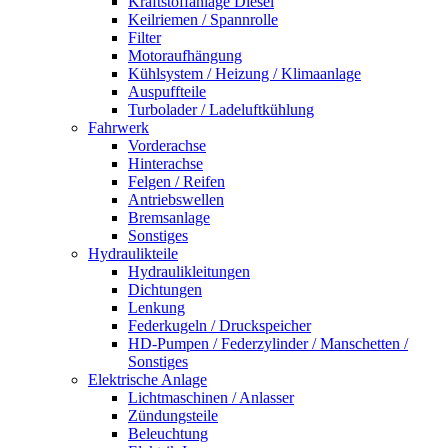
Kraftstoffanlage Diesel
Keilriemen / Spannrolle
Filter
Motoraufhängung
Kühlsystem / Heizung / Klimaanlage
Auspuffteile
Turbolader / Ladeluftkühlung
Fahrwerk
Vorderachse
Hinterachse
Felgen / Reifen
Antriebswellen
Bremsanlage
Sonstiges
Hydraulikteile
Hydraulikleitungen
Dichtungen
Lenkung
Federkugeln / Druckspeicher
HD-Pumpen / Federzylinder / Manschetten /
Sonstiges
Elektrische Anlage
Lichtmaschinen / Anlasser
Zündungsteile
Beleuchtung