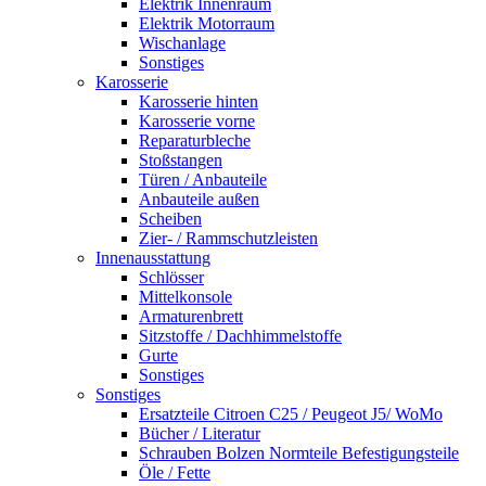
Elektrik Innenraum
Elektrik Motorraum
Wischanlage
Sonstiges
Karosserie
Karosserie hinten
Karosserie vorne
Reparaturbleche
Stoßstangen
Türen / Anbauteile
Anbauteile außen
Scheiben
Zier- / Rammschutzleisten
Innenausstattung
Schlösser
Mittelkonsole
Armaturenbrett
Sitzstoffe / Dachhimmelstoffe
Gurte
Sonstiges
Sonstiges
Ersatzteile Citroen C25 / Peugeot J5/ WoMo
Bücher / Literatur
Schrauben Bolzen Normteile Befestigungsteile
Öle / Fette