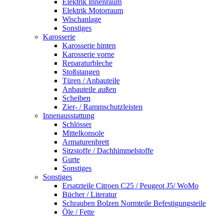
Elektrik Innenraum
Elektrik Motorraum
Wischanlage
Sonstiges
Karosserie
Karosserie hinten
Karosserie vorne
Reparaturbleche
Stoßstangen
Türen / Anbauteile
Anbauteile außen
Scheiben
Zier- / Rammschutzleisten
Innenausstattung
Schlösser
Mittelkonsole
Armaturenbrett
Sitzstoffe / Dachhimmelstoffe
Gurte
Sonstiges
Sonstiges
Ersatzteile Citroen C25 / Peugeot J5/ WoMo
Bücher / Literatur
Schrauben Bolzen Normteile Befestigungsteile
Öle / Fette