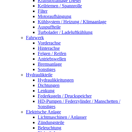
Kraftstoffanlage Diesel
Keilriemen / Spannrolle
Filter
Motoraufhängung
Kühlsystem / Heizung / Klimaanlage
Auspuffteile
Turbolader / Ladeluftkühlung
Fahrwerk
Vorderachse
Hinterachse
Felgen / Reifen
Antriebswellen
Bremsanlage
Sonstiges
Hydraulikteile
Hydraulikleitungen
Dichtungen
Lenkung
Federkugeln / Druckspeicher
HD-Pumpen / Federzylinder / Manschetten /
Sonstiges
Elektrische Anlage
Lichtmaschinen / Anlasser
Zündungsteile
Beleuchtung