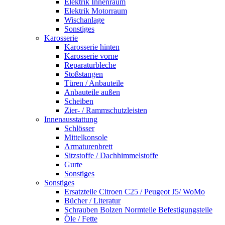
Elektrik Innenraum
Elektrik Motorraum
Wischanlage
Sonstiges
Karosserie
Karosserie hinten
Karosserie vorne
Reparaturbleche
Stoßstangen
Türen / Anbauteile
Anbauteile außen
Scheiben
Zier- / Rammschutzleisten
Innenausstattung
Schlösser
Mittelkonsole
Armaturenbrett
Sitzstoffe / Dachhimmelstoffe
Gurte
Sonstiges
Sonstiges
Ersatzteile Citroen C25 / Peugeot J5/ WoMo
Bücher / Literatur
Schrauben Bolzen Normteile Befestigungsteile
Öle / Fette