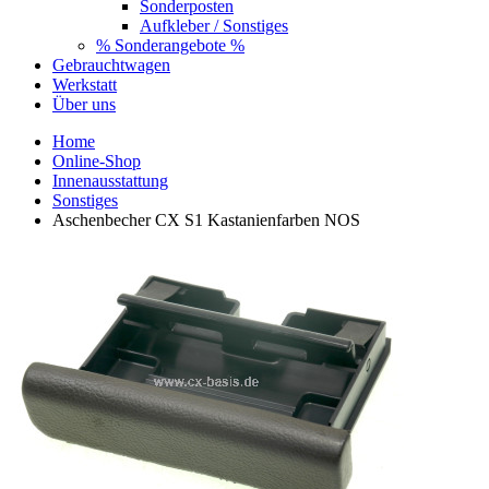
Sonderposten
Aufkleber / Sonstiges
% Sonderangebote %
Gebrauchtwagen
Werkstatt
Über uns
Home
Online-Shop
Innenausstattung
Sonstiges
Aschenbecher CX S1 Kastanienfarben NOS