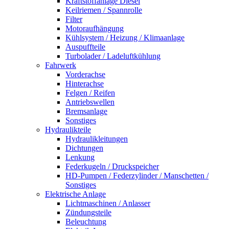
Kraftstoffanlage Diesel
Keilriemen / Spannrolle
Filter
Motoraufhängung
Kühlsystem / Heizung / Klimaanlage
Auspuffteile
Turbolader / Ladeluftkühlung
Fahrwerk
Vorderachse
Hinterachse
Felgen / Reifen
Antriebswellen
Bremsanlage
Sonstiges
Hydraulikteile
Hydraulikleitungen
Dichtungen
Lenkung
Federkugeln / Druckspeicher
HD-Pumpen / Federzylinder / Manschetten /
Sonstiges
Elektrische Anlage
Lichtmaschinen / Anlasser
Zündungsteile
Beleuchtung