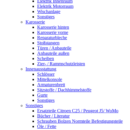
Elektrik Innenraum
Elektrik Motorraum
Wischanlage
Sonstiges
Karosserie
Karosserie hinten
Karosserie vorne
Reparaturbleche
Stoßstangen
Türen / Anbauteile
Anbauteile außen
Scheiben
Zier- / Rammschutzleisten
Innenausstattung
Schlösser
Mittelkonsole
Armaturenbrett
Sitzstoffe / Dachhimmelstoffe
Gurte
Sonstiges
Sonstiges
Ersatzteile Citroen C25 / Peugeot J5/ WoMo
Bücher / Literatur
Schrauben Bolzen Normteile Befestigungsteile
Öle / Fette