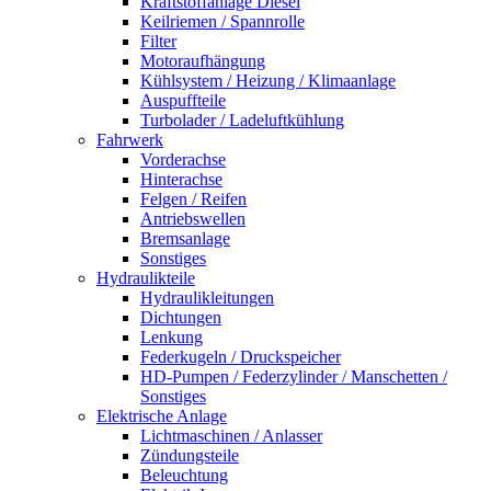
Kraftstoffanlage Diesel
Keilriemen / Spannrolle
Filter
Motoraufhängung
Kühlsystem / Heizung / Klimaanlage
Auspuffteile
Turbolader / Ladeluftkühlung
Fahrwerk
Vorderachse
Hinterachse
Felgen / Reifen
Antriebswellen
Bremsanlage
Sonstiges
Hydraulikteile
Hydraulikleitungen
Dichtungen
Lenkung
Federkugeln / Druckspeicher
HD-Pumpen / Federzylinder / Manschetten /
Sonstiges
Elektrische Anlage
Lichtmaschinen / Anlasser
Zündungsteile
Beleuchtung