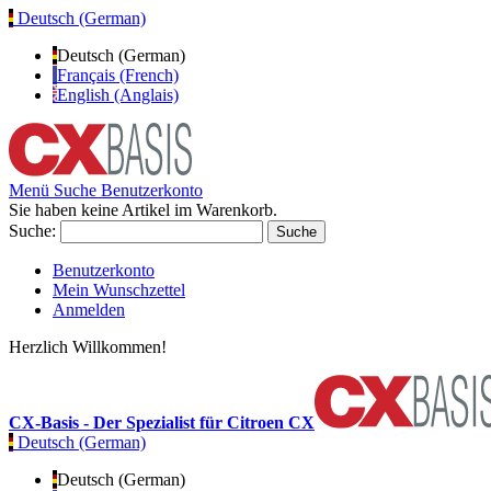
Deutsch (German)
Deutsch (German)
Français (French)
English (Anglais)
Menü
Suche
Benutzerkonto
Sie haben keine Artikel im Warenkorb.
Suche:
Suche
Benutzerkonto
Mein Wunschzettel
Anmelden
Herzlich Willkommen!
CX-Basis - Der Spezialist für Citroen CX
Deutsch (German)
Deutsch (German)