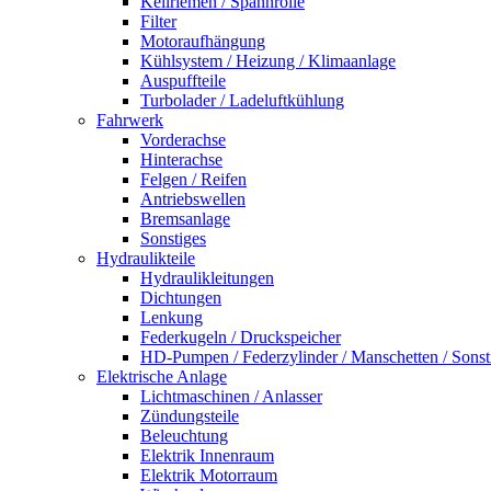
Keilriemen / Spannrolle
Filter
Motoraufhängung
Kühlsystem / Heizung / Klimaanlage
Auspuffteile
Turbolader / Ladeluftkühlung
Fahrwerk
Vorderachse
Hinterachse
Felgen / Reifen
Antriebswellen
Bremsanlage
Sonstiges
Hydraulikteile
Hydraulikleitungen
Dichtungen
Lenkung
Federkugeln / Druckspeicher
HD-Pumpen / Federzylinder / Manschetten / Sonst
Elektrische Anlage
Lichtmaschinen / Anlasser
Zündungsteile
Beleuchtung
Elektrik Innenraum
Elektrik Motorraum