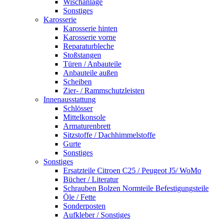
Wischanlage
Sonstiges
Karosserie
Karosserie hinten
Karosserie vorne
Reparaturbleche
Stoßstangen
Türen / Anbauteile
Anbauteile außen
Scheiben
Zier- / Rammschutzleisten
Innenausstattung
Schlösser
Mittelkonsole
Armaturenbrett
Sitzstoffe / Dachhimmelstoffe
Gurte
Sonstiges
Sonstiges
Ersatzteile Citroen C25 / Peugeot J5/ WoMo
Bücher / Literatur
Schrauben Bolzen Normteile Befestigungsteile
Öle / Fette
Sonderposten
Aufkleber / Sonstiges