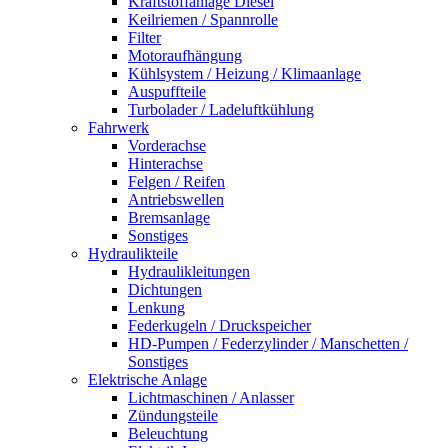
Kraftstoffanlage Diesel
Keilriemen / Spannrolle
Filter
Motoraufhängung
Kühlsystem / Heizung / Klimaanlage
Auspuffteile
Turbolader / Ladeluftkühlung
Fahrwerk
Vorderachse
Hinterachse
Felgen / Reifen
Antriebswellen
Bremsanlage
Sonstiges
Hydraulikteile
Hydraulikleitungen
Dichtungen
Lenkung
Federkugeln / Druckspeicher
HD-Pumpen / Federzylinder / Manschetten /
Sonstiges
Elektrische Anlage
Lichtmaschinen / Anlasser
Zündungsteile
Beleuchtung