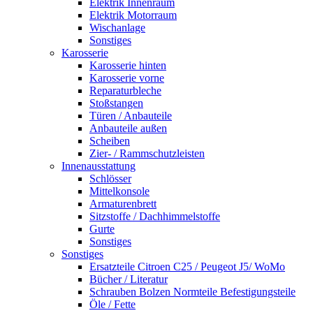
Elektrik Innenraum
Elektrik Motorraum
Wischanlage
Sonstiges
Karosserie
Karosserie hinten
Karosserie vorne
Reparaturbleche
Stoßstangen
Türen / Anbauteile
Anbauteile außen
Scheiben
Zier- / Rammschutzleisten
Innenausstattung
Schlösser
Mittelkonsole
Armaturenbrett
Sitzstoffe / Dachhimmelstoffe
Gurte
Sonstiges
Sonstiges
Ersatzteile Citroen C25 / Peugeot J5/ WoMo
Bücher / Literatur
Schrauben Bolzen Normteile Befestigungsteile
Öle / Fette