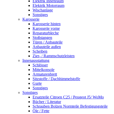
Elektrik Innenraum
Elektrik Motorraum
Wischanlage
Sonstiges
Karosserie
Karosserie hinten
Karosserie vorne
Reparaturbleche
Stoßstangen
Türen / Anbauteile
Anbauteile außen
Scheiben
Zier- / Rammschutzleisten
Innenausstattung
Schlösser
Mittelkonsole
Armaturenbrett
Sitzstoffe / Dachhimmelstoffe
Gurte
Sonstiges
Sonstiges
Ersatzteile Citroen C25 / Peugeot J5/ WoMo
Bücher / Literatur
Schrauben Bolzen Normteile Befestigungsteile
Öle / Fette