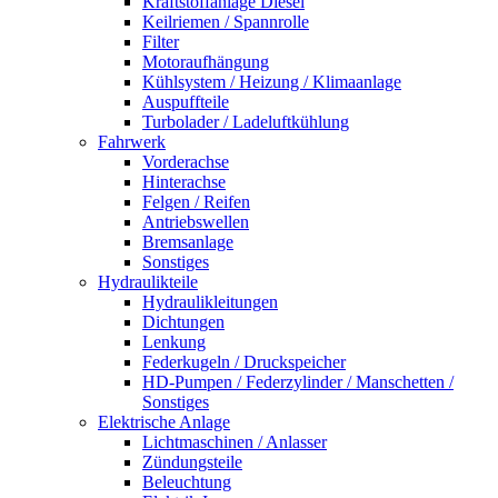
Kraftstoffanlage Diesel
Keilriemen / Spannrolle
Filter
Motoraufhängung
Kühlsystem / Heizung / Klimaanlage
Auspuffteile
Turbolader / Ladeluftkühlung
Fahrwerk
Vorderachse
Hinterachse
Felgen / Reifen
Antriebswellen
Bremsanlage
Sonstiges
Hydraulikteile
Hydraulikleitungen
Dichtungen
Lenkung
Federkugeln / Druckspeicher
HD-Pumpen / Federzylinder / Manschetten /
Sonstiges
Elektrische Anlage
Lichtmaschinen / Anlasser
Zündungsteile
Beleuchtung