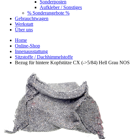
Sonderposten
Aufkleber / Sonstiges
% Sonderangebote %
Gebrauchtwagen
Werkstatt
Über uns
Home
Online-Shop
Innenausstattung
Sitzstoffe / Dachhimmelstoffe
Bezug für hintere Kopfstütze CX (->5/84) Hell Grau NOS