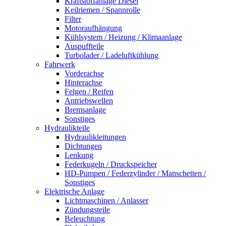
Kraftstoffanlage Diesel
Keilriemen / Spannrolle
Filter
Motoraufhängung
Kühlsystem / Heizung / Klimaanlage
Auspuffteile
Turbolader / Ladeluftkühlung
Fahrwerk
Vorderachse
Hinterachse
Felgen / Reifen
Antriebswellen
Bremsanlage
Sonstiges
Hydraulikteile
Hydraulikleitungen
Dichtungen
Lenkung
Federkugeln / Druckspeicher
HD-Pumpen / Federzylinder / Manschetten /
Sonstiges
Elektrische Anlage
Lichtmaschinen / Anlasser
Zündungsteile
Beleuchtung