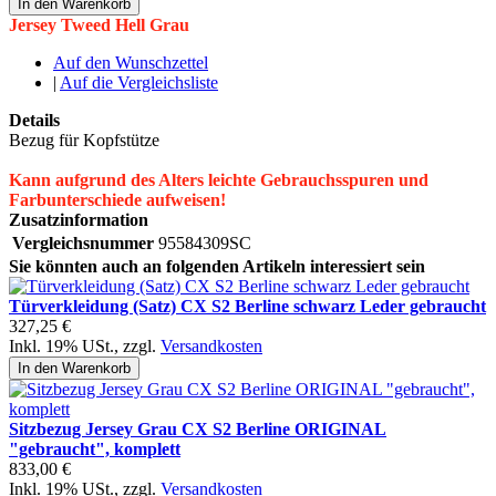
In den Warenkorb
Jersey Tweed Hell Grau
Auf den Wunschzettel
|
Auf die Vergleichsliste
Details
Bezug für Kopfstütze
Kann aufgrund des Alters leichte Gebrauchsspuren und
Farbunterschiede aufweisen!
Zusatzinformation
Vergleichsnummer
95584309SC
Sie könnten auch an folgenden Artikeln interessiert sein
Türverkleidung (Satz) CX S2 Berline schwarz Leder gebraucht
327,25 €
Inkl. 19% USt.
,
zzgl.
Versandkosten
In den Warenkorb
Sitzbezug Jersey Grau CX S2 Berline ORIGINAL
"gebraucht", komplett
833,00 €
Inkl. 19% USt.
,
zzgl.
Versandkosten