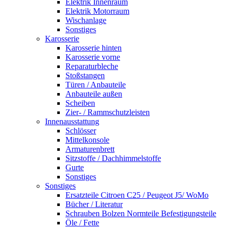
Elektrik Innenraum
Elektrik Motorraum
Wischanlage
Sonstiges
Karosserie
Karosserie hinten
Karosserie vorne
Reparaturbleche
Stoßstangen
Türen / Anbauteile
Anbauteile außen
Scheiben
Zier- / Rammschutzleisten
Innenausstattung
Schlösser
Mittelkonsole
Armaturenbrett
Sitzstoffe / Dachhimmelstoffe
Gurte
Sonstiges
Sonstiges
Ersatzteile Citroen C25 / Peugeot J5/ WoMo
Bücher / Literatur
Schrauben Bolzen Normteile Befestigungsteile
Öle / Fette