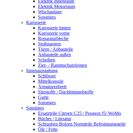
Elektrik Innenraum
Elektrik Motorraum
Wischanlage
Sonstiges
Karosserie
Karosserie hinten
Karosserie vorne
Reparaturbleche
Stoßstangen
Türen / Anbauteile
Anbauteile außen
Scheiben
Zier- / Rammschutzleisten
Innenausstattung
Schlösser
Mittelkonsole
Armaturenbrett
Sitzstoffe / Dachhimmelstoffe
Gurte
Sonstiges
Sonstiges
Ersatzteile Citroen C25 / Peugeot J5/ WoMo
Bücher / Literatur
Schrauben Bolzen Normteile Befestigungsteile
Öle / Fette