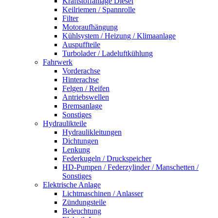
Kraftstoffanlage Diesel
Keilriemen / Spannrolle
Filter
Motoraufhängung
Kühlsystem / Heizung / Klimaanlage
Auspuffteile
Turbolader / Ladeluftkühlung
Fahrwerk
Vorderachse
Hinterachse
Felgen / Reifen
Antriebswellen
Bremsanlage
Sonstiges
Hydraulikteile
Hydraulikleitungen
Dichtungen
Lenkung
Federkugeln / Druckspeicher
HD-Pumpen / Federzylinder / Manschetten /
Sonstiges
Elektrische Anlage
Lichtmaschinen / Anlasser
Zündungsteile
Beleuchtung