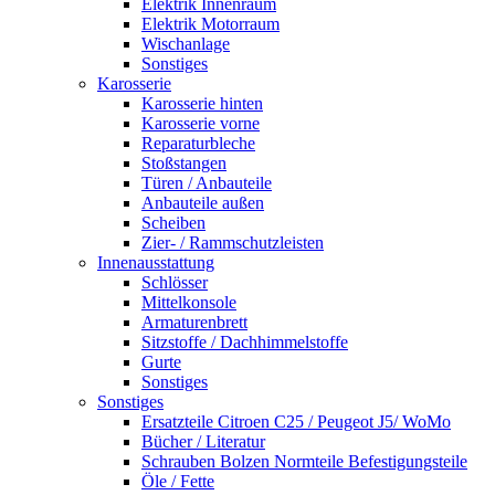
Elektrik Innenraum
Elektrik Motorraum
Wischanlage
Sonstiges
Karosserie
Karosserie hinten
Karosserie vorne
Reparaturbleche
Stoßstangen
Türen / Anbauteile
Anbauteile außen
Scheiben
Zier- / Rammschutzleisten
Innenausstattung
Schlösser
Mittelkonsole
Armaturenbrett
Sitzstoffe / Dachhimmelstoffe
Gurte
Sonstiges
Sonstiges
Ersatzteile Citroen C25 / Peugeot J5/ WoMo
Bücher / Literatur
Schrauben Bolzen Normteile Befestigungsteile
Öle / Fette