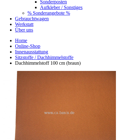
Sonderposten
Aufkleber / Sonstiges
% Sonderangebote %
Gebrauchtwagen
Werkstatt
Über uns
Home
Online-Shop
Innenausstattung
Sitzstoffe / Dachhimmelstoffe
Dachhimmelstoff 100 cm (braun)