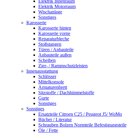
Elektrik Innenraum
Elektrik Motorraum
Wischanlage
Sonstiges
Karosserie
Karosserie hinten
Karosserie vorne
Reparaturbleche
Stoßstangen
Türen / Anbauteile
Anbauteile außen
Scheiben
Zier- / Rammschutzleisten
Innenausstattung
Schlösser
Mittelkonsole
Armaturenbrett
Sitzstoffe / Dachhimmelstoffe
Gurte
Sonstiges
Sonstiges
Ersatzteile Citroen C25 / Peugeot J5/ WoMo
Bücher / Literatur
Schrauben Bolzen Normteile Befestigungsteile
Öle / Fette