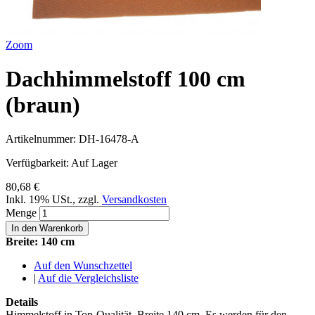
Zoom
Dachhimmelstoff 100 cm
(braun)
Artikelnummer:
DH-16478-A
Verfügbarkeit:
Auf Lager
80,68 €
Inkl. 19% USt.
,
zzgl.
Versandkosten
Menge
In den Warenkorb
Breite: 140 cm
Auf den Wunschzettel
|
Auf die Vergleichsliste
Details
Himmelstoff in Top-Qualität. Breite 140 cm. Es werden für den