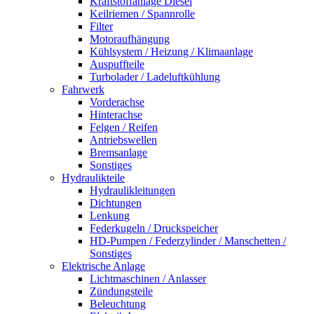
Kraftstoffanlage Diesel
Keilriemen / Spannrolle
Filter
Motoraufhängung
Kühlsystem / Heizung / Klimaanlage
Auspuffteile
Turbolader / Ladeluftkühlung
Fahrwerk
Vorderachse
Hinterachse
Felgen / Reifen
Antriebswellen
Bremsanlage
Sonstiges
Hydraulikteile
Hydraulikleitungen
Dichtungen
Lenkung
Federkugeln / Druckspeicher
HD-Pumpen / Federzylinder / Manschetten /
Sonstiges
Elektrische Anlage
Lichtmaschinen / Anlasser
Zündungsteile
Beleuchtung