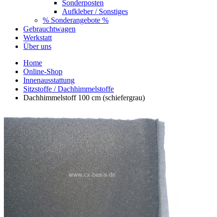
Sonderposten
Aufkleber / Sonstiges
% Sonderangebote %
Gebrauchtwagen
Werkstatt
Über uns
Home
Online-Shop
Innenausstattung
Sitzstoffe / Dachhimmelstoffe
Dachhimmelstoff 100 cm (schiefergrau)