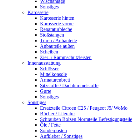
Wischanlage
Sonstiges
Karosserie
Karosserie hinten
Karosserie vorne
Reparaturbleche
Stoßstangen
Türen / Anbauteile
Anbauteile außen
Scheiben
Zier- / Rammschutzleisten
Innenausstattung
Schlösser
Mittelkonsole
Armaturenbrett
Sitzstoffe / Dachhimmelstoffe
Gurte
Sonstiges
Sonstiges
Ersatzteile Citroen C25 / Peugeot J5/ WoMo
Bücher / Literatur
Schrauben Bolzen Normteile Befestigungsteile
Öle / Fette
Sonderposten
Aufkleber / Sonstiges