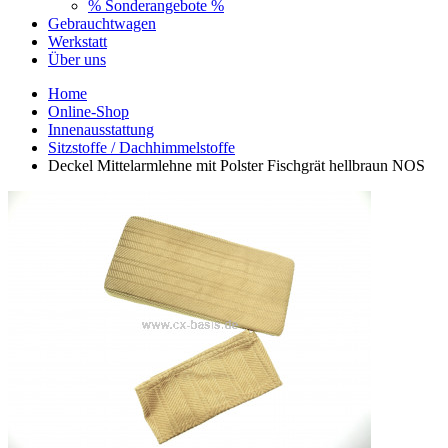
% Sonderangebote %
Gebrauchtwagen
Werkstatt
Über uns
Home
Online-Shop
Innenausstattung
Sitzstoffe / Dachhimmelstoffe
Deckel Mittelarmlehne mit Polster Fischgrät hellbraun NOS