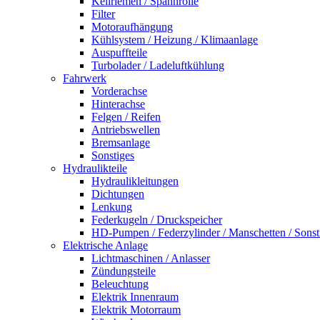
Keilriemen / Spannrolle
Filter
Motoraufhängung
Kühlsystem / Heizung / Klimaanlage
Auspuffteile
Turbolader / Ladeluftkühlung
Fahrwerk
Vorderachse
Hinterachse
Felgen / Reifen
Antriebswellen
Bremsanlage
Sonstiges
Hydraulikteile
Hydraulikleitungen
Dichtungen
Lenkung
Federkugeln / Druckspeicher
HD-Pumpen / Federzylinder / Manschetten / Sonst
Elektrische Anlage
Lichtmaschinen / Anlasser
Zündungsteile
Beleuchtung
Elektrik Innenraum
Elektrik Motorraum