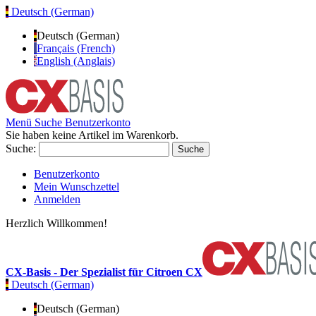
Deutsch (German)
Deutsch (German)
Français (French)
English (Anglais)
Menü
Suche
Benutzerkonto
Sie haben keine Artikel im Warenkorb.
Suche:
Suche
Benutzerkonto
Mein Wunschzettel
Anmelden
Herzlich Willkommen!
CX-Basis - Der Spezialist für Citroen CX
Deutsch (German)
Deutsch (German)