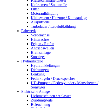
Kraftstoffanlage Diesel
Keilriemen / Spannrolle
Filter
Motoraufhängung
Kühlsystem / Heizung / Klimaanlage
Auspuffteile
Turbolader / Ladeluftkühlung
Fahrwerk
Vorderachse
Hinterachse
Felgen / Reifen
Antriebswellen
Bremsanlage
Sonstiges
Hydraulikteile
Hydraulikleitungen
Dichtungen
Lenkung
Federkugeln / Druckspeicher
HD-Pumpen / Federzylinder / Manschetten /
Sonstiges
Elektrische Anlage
Lichtmaschinen / Anlasser
Zündungsteile
Beleuchtung