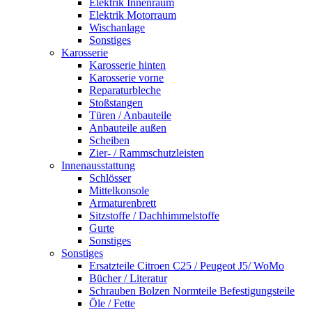
Elektrik Innenraum
Elektrik Motorraum
Wischanlage
Sonstiges
Karosserie
Karosserie hinten
Karosserie vorne
Reparaturbleche
Stoßstangen
Türen / Anbauteile
Anbauteile außen
Scheiben
Zier- / Rammschutzleisten
Innenausstattung
Schlösser
Mittelkonsole
Armaturenbrett
Sitzstoffe / Dachhimmelstoffe
Gurte
Sonstiges
Sonstiges
Ersatzteile Citroen C25 / Peugeot J5/ WoMo
Bücher / Literatur
Schrauben Bolzen Normteile Befestigungsteile
Öle / Fette