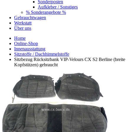
Sonderposten
Aufkleber / Sonstiges
% Sonderangebote %
Gebrauchtwagen
Werkstatt
Über uns
Home
Online-Shop
Innenausstattung
Sitzstoffe / Dachhimmelstoffe
Sitzbezug Rücksitzbank VIP-Velours CX S2 Berline (breite
Kopfstützen) gebraucht