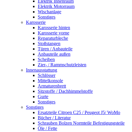
Elektrik Innenraum
Elektrik Motorraum
Wischanlage
Sonstiges
Karosserie
Karosserie hinten
Karosserie vorne
Reparaturbleche
Stoßstangen
Türen / Anbauteile
Anbauteile außen
Scheiben
Zier- / Rammschutzleisten
Innenausstattung
Schlösser
Mittelkonsole
Armaturenbrett
Sitzstoffe / Dachhimmelstoffe
Gurte
Sonstiges
Sonstiges
Ersatzteile Citroen C25 / Peugeot J5/ WoMo
Bücher / Literatur
Schrauben Bolzen Normteile Befestigungsteile
Öle / Fette