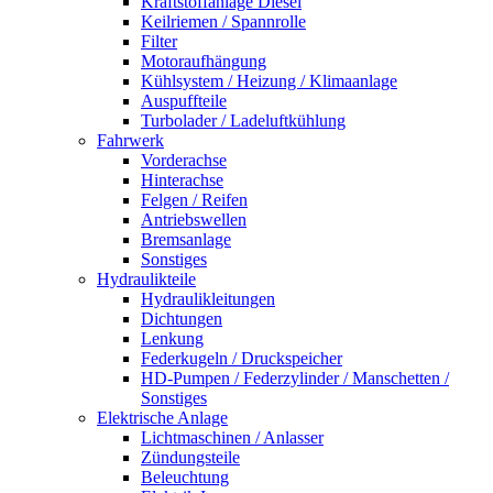
Kraftstoffanlage Diesel
Keilriemen / Spannrolle
Filter
Motoraufhängung
Kühlsystem / Heizung / Klimaanlage
Auspuffteile
Turbolader / Ladeluftkühlung
Fahrwerk
Vorderachse
Hinterachse
Felgen / Reifen
Antriebswellen
Bremsanlage
Sonstiges
Hydraulikteile
Hydraulikleitungen
Dichtungen
Lenkung
Federkugeln / Druckspeicher
HD-Pumpen / Federzylinder / Manschetten /
Sonstiges
Elektrische Anlage
Lichtmaschinen / Anlasser
Zündungsteile
Beleuchtung