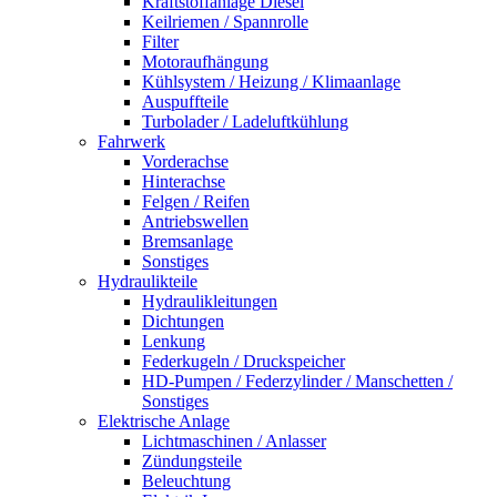
Kraftstoffanlage Diesel
Keilriemen / Spannrolle
Filter
Motoraufhängung
Kühlsystem / Heizung / Klimaanlage
Auspuffteile
Turbolader / Ladeluftkühlung
Fahrwerk
Vorderachse
Hinterachse
Felgen / Reifen
Antriebswellen
Bremsanlage
Sonstiges
Hydraulikteile
Hydraulikleitungen
Dichtungen
Lenkung
Federkugeln / Druckspeicher
HD-Pumpen / Federzylinder / Manschetten /
Sonstiges
Elektrische Anlage
Lichtmaschinen / Anlasser
Zündungsteile
Beleuchtung