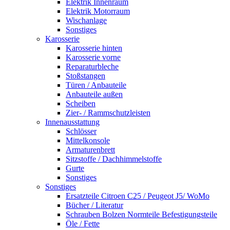
Elektrik Innenraum
Elektrik Motorraum
Wischanlage
Sonstiges
Karosserie
Karosserie hinten
Karosserie vorne
Reparaturbleche
Stoßstangen
Türen / Anbauteile
Anbauteile außen
Scheiben
Zier- / Rammschutzleisten
Innenausstattung
Schlösser
Mittelkonsole
Armaturenbrett
Sitzstoffe / Dachhimmelstoffe
Gurte
Sonstiges
Sonstiges
Ersatzteile Citroen C25 / Peugeot J5/ WoMo
Bücher / Literatur
Schrauben Bolzen Normteile Befestigungsteile
Öle / Fette