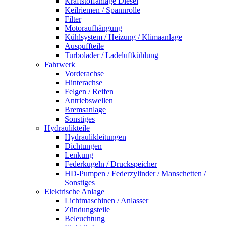
Kraftstoffanlage Diesel
Keilriemen / Spannrolle
Filter
Motoraufhängung
Kühlsystem / Heizung / Klimaanlage
Auspuffteile
Turbolader / Ladeluftkühlung
Fahrwerk
Vorderachse
Hinterachse
Felgen / Reifen
Antriebswellen
Bremsanlage
Sonstiges
Hydraulikteile
Hydraulikleitungen
Dichtungen
Lenkung
Federkugeln / Druckspeicher
HD-Pumpen / Federzylinder / Manschetten /
Sonstiges
Elektrische Anlage
Lichtmaschinen / Anlasser
Zündungsteile
Beleuchtung