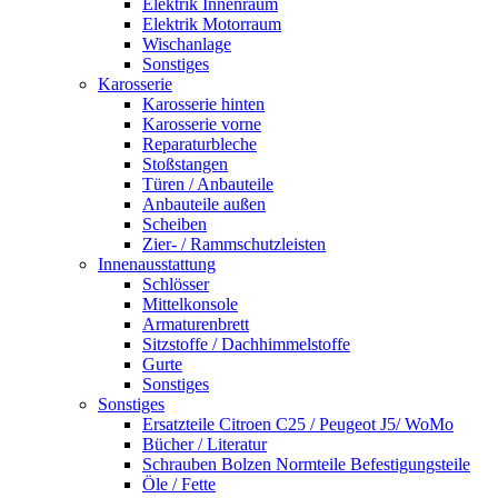
Elektrik Innenraum
Elektrik Motorraum
Wischanlage
Sonstiges
Karosserie
Karosserie hinten
Karosserie vorne
Reparaturbleche
Stoßstangen
Türen / Anbauteile
Anbauteile außen
Scheiben
Zier- / Rammschutzleisten
Innenausstattung
Schlösser
Mittelkonsole
Armaturenbrett
Sitzstoffe / Dachhimmelstoffe
Gurte
Sonstiges
Sonstiges
Ersatzteile Citroen C25 / Peugeot J5/ WoMo
Bücher / Literatur
Schrauben Bolzen Normteile Befestigungsteile
Öle / Fette