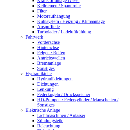
Kraftstoffanlage Diesel
Keilriemen / Spannrolle
Filter
Motoraufhängung
Kühlsystem / Heizung / Klimaanlage
Auspuffteile
Turbolader / Ladeluftkühlung
Fahrwerk
Vorderachse
Hinterachse
Felgen / Reifen
Antriebswellen
Bremsanlage
Sonstiges
Hydraulikteile
Hydraulikleitungen
Dichtungen
Lenkung
Federkugeln / Druckspeicher
HD-Pumpen / Federzylinder / Manschetten /
Sonstiges
Elektrische Anlage
Lichtmaschinen / Anlasser
Zündungsteile
Beleuchtung