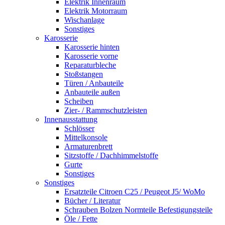
Elektrik Innenraum
Elektrik Motorraum
Wischanlage
Sonstiges
Karosserie
Karosserie hinten
Karosserie vorne
Reparaturbleche
Stoßstangen
Türen / Anbauteile
Anbauteile außen
Scheiben
Zier- / Rammschutzleisten
Innenausstattung
Schlösser
Mittelkonsole
Armaturenbrett
Sitzstoffe / Dachhimmelstoffe
Gurte
Sonstiges
Sonstiges
Ersatzteile Citroen C25 / Peugeot J5/ WoMo
Bücher / Literatur
Schrauben Bolzen Normteile Befestigungsteile
Öle / Fette