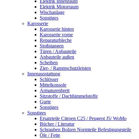
Elektrik Innenraum
Elektrik Motorraum
Wischanlage
Sonstiges
Karosserie
Karosserie hinten
Karosserie vorne
Reparaturbleche
Stoßstangen
Türen / Anbauteile
Anbauteile außen
Scheiben
Zier- / Rammschutzleisten
Innenausstattung
Schlösser
Mittelkonsole
Armaturenbrett
Sitzstoffe / Dachhimmelstoffe
Gurte
Sonstiges
Sonstiges
Ersatzteile Citroen C25 / Peugeot J5/ WoMo
Bücher / Literatur
Schrauben Bolzen Normteile Befestigungsteile
Öle / Fette