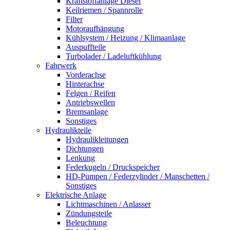
Kraftstoffanlage Diesel
Keilriemen / Spannrolle
Filter
Motoraufhängung
Kühlsystem / Heizung / Klimaanlage
Auspuffteile
Turbolader / Ladeluftkühlung
Fahrwerk
Vorderachse
Hinterachse
Felgen / Reifen
Antriebswellen
Bremsanlage
Sonstiges
Hydraulikteile
Hydraulikleitungen
Dichtungen
Lenkung
Federkugeln / Druckspeicher
HD-Pumpen / Federzylinder / Manschetten /
Sonstiges
Elektrische Anlage
Lichtmaschinen / Anlasser
Zündungsteile
Beleuchtung