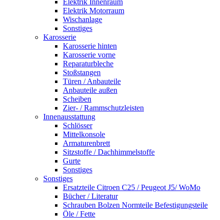
Elektrik Innenraum
Elektrik Motorraum
Wischanlage
Sonstiges
Karosserie
Karosserie hinten
Karosserie vorne
Reparaturbleche
Stoßstangen
Türen / Anbauteile
Anbauteile außen
Scheiben
Zier- / Rammschutzleisten
Innenausstattung
Schlösser
Mittelkonsole
Armaturenbrett
Sitzstoffe / Dachhimmelstoffe
Gurte
Sonstiges
Sonstiges
Ersatzteile Citroen C25 / Peugeot J5/ WoMo
Bücher / Literatur
Schrauben Bolzen Normteile Befestigungsteile
Öle / Fette