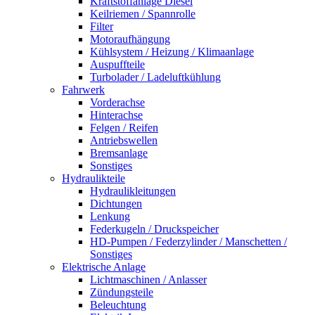
Kraftstoffanlage Diesel
Keilriemen / Spannrolle
Filter
Motoraufhängung
Kühlsystem / Heizung / Klimaanlage
Auspuffteile
Turbolader / Ladeluftkühlung
Fahrwerk
Vorderachse
Hinterachse
Felgen / Reifen
Antriebswellen
Bremsanlage
Sonstiges
Hydraulikteile
Hydraulikleitungen
Dichtungen
Lenkung
Federkugeln / Druckspeicher
HD-Pumpen / Federzylinder / Manschetten /
Sonstiges
Elektrische Anlage
Lichtmaschinen / Anlasser
Zündungsteile
Beleuchtung