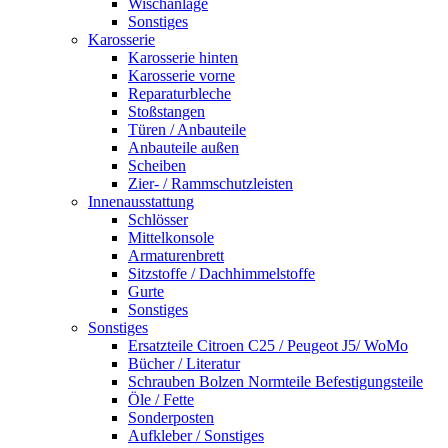
Wischanlage
Sonstiges
Karosserie
Karosserie hinten
Karosserie vorne
Reparaturbleche
Stoßstangen
Türen / Anbauteile
Anbauteile außen
Scheiben
Zier- / Rammschutzleisten
Innenausstattung
Schlösser
Mittelkonsole
Armaturenbrett
Sitzstoffe / Dachhimmelstoffe
Gurte
Sonstiges
Sonstiges
Ersatzteile Citroen C25 / Peugeot J5/ WoMo
Bücher / Literatur
Schrauben Bolzen Normteile Befestigungsteile
Öle / Fette
Sonderposten
Aufkleber / Sonstiges