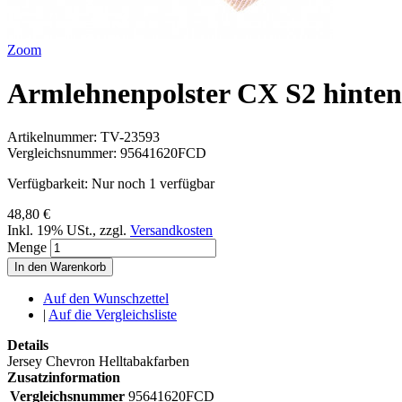
Zoom
Armlehnenpolster CX S2 hinten
Artikelnummer:
TV-23593
Vergleichsnummer:
95641620FCD
Verfügbarkeit:
Nur noch 1 verfügbar
48,80 €
Inkl. 19% USt.
,
zzgl.
Versandkosten
Menge
In den Warenkorb
Auf den Wunschzettel
|
Auf die Vergleichsliste
Details
Jersey Chevron Helltabakfarben
Zusatzinformation
Vergleichsnummer
95641620FCD