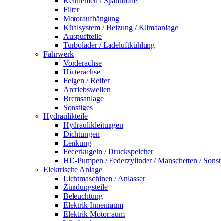
Keilriemen / Spannrolle
Filter
Motoraufhängung
Kühlsystem / Heizung / Klimaanlage
Auspuffteile
Turbolader / Ladeluftkühlung
Fahrwerk
Vorderachse
Hinterachse
Felgen / Reifen
Antriebswellen
Bremsanlage
Sonstiges
Hydraulikteile
Hydraulikleitungen
Dichtungen
Lenkung
Federkugeln / Druckspeicher
HD-Pumpen / Federzylinder / Manschetten / Sonst
Elektrische Anlage
Lichtmaschinen / Anlasser
Zündungsteile
Beleuchtung
Elektrik Innenraum
Elektrik Motorraum