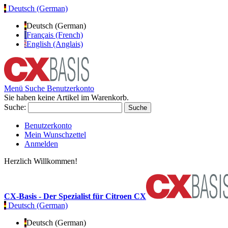
Deutsch (German)
Deutsch (German)
Français (French)
English (Anglais)
Menü
Suche
Benutzerkonto
Sie haben keine Artikel im Warenkorb.
Suche:
Suche
Benutzerkonto
Mein Wunschzettel
Anmelden
Herzlich Willkommen!
CX-Basis - Der Spezialist für Citroen CX
Deutsch (German)
Deutsch (German)