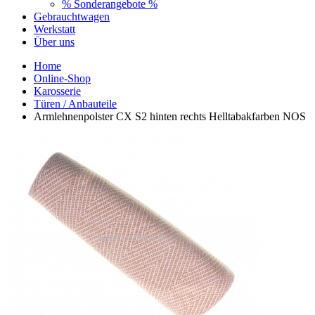
% Sonderangebote %
Gebrauchtwagen
Werkstatt
Über uns
Home
Online-Shop
Karosserie
Türen / Anbauteile
Armlehnenpolster CX S2 hinten rechts Helltabakfarben NOS