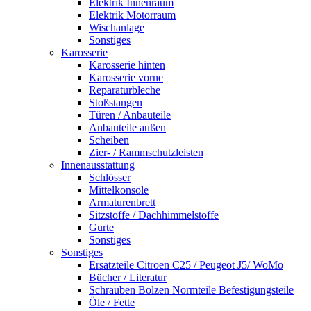
Elektrik Innenraum
Elektrik Motorraum
Wischanlage
Sonstiges
Karosserie
Karosserie hinten
Karosserie vorne
Reparaturbleche
Stoßstangen
Türen / Anbauteile
Anbauteile außen
Scheiben
Zier- / Rammschutzleisten
Innenausstattung
Schlösser
Mittelkonsole
Armaturenbrett
Sitzstoffe / Dachhimmelstoffe
Gurte
Sonstiges
Sonstiges
Ersatzteile Citroen C25 / Peugeot J5/ WoMo
Bücher / Literatur
Schrauben Bolzen Normteile Befestigungsteile
Öle / Fette