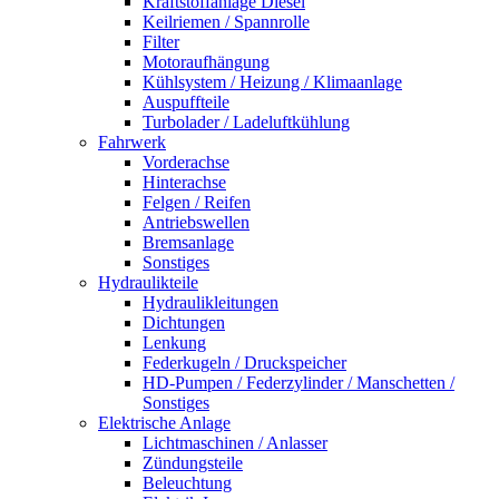
Kraftstoffanlage Diesel
Keilriemen / Spannrolle
Filter
Motoraufhängung
Kühlsystem / Heizung / Klimaanlage
Auspuffteile
Turbolader / Ladeluftkühlung
Fahrwerk
Vorderachse
Hinterachse
Felgen / Reifen
Antriebswellen
Bremsanlage
Sonstiges
Hydraulikteile
Hydraulikleitungen
Dichtungen
Lenkung
Federkugeln / Druckspeicher
HD-Pumpen / Federzylinder / Manschetten /
Sonstiges
Elektrische Anlage
Lichtmaschinen / Anlasser
Zündungsteile
Beleuchtung