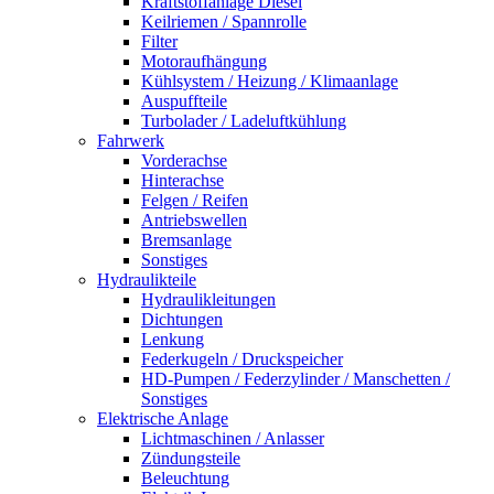
Kraftstoffanlage Diesel
Keilriemen / Spannrolle
Filter
Motoraufhängung
Kühlsystem / Heizung / Klimaanlage
Auspuffteile
Turbolader / Ladeluftkühlung
Fahrwerk
Vorderachse
Hinterachse
Felgen / Reifen
Antriebswellen
Bremsanlage
Sonstiges
Hydraulikteile
Hydraulikleitungen
Dichtungen
Lenkung
Federkugeln / Druckspeicher
HD-Pumpen / Federzylinder / Manschetten /
Sonstiges
Elektrische Anlage
Lichtmaschinen / Anlasser
Zündungsteile
Beleuchtung