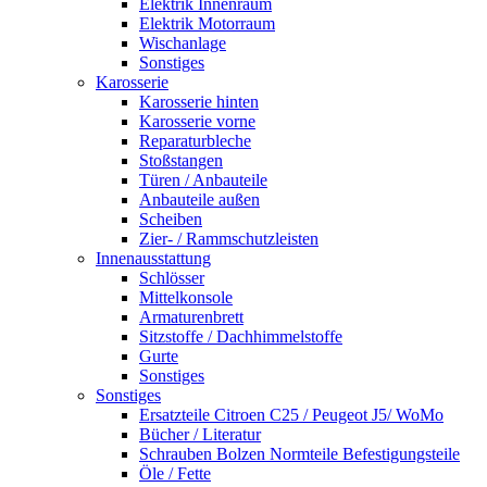
Elektrik Innenraum
Elektrik Motorraum
Wischanlage
Sonstiges
Karosserie
Karosserie hinten
Karosserie vorne
Reparaturbleche
Stoßstangen
Türen / Anbauteile
Anbauteile außen
Scheiben
Zier- / Rammschutzleisten
Innenausstattung
Schlösser
Mittelkonsole
Armaturenbrett
Sitzstoffe / Dachhimmelstoffe
Gurte
Sonstiges
Sonstiges
Ersatzteile Citroen C25 / Peugeot J5/ WoMo
Bücher / Literatur
Schrauben Bolzen Normteile Befestigungsteile
Öle / Fette