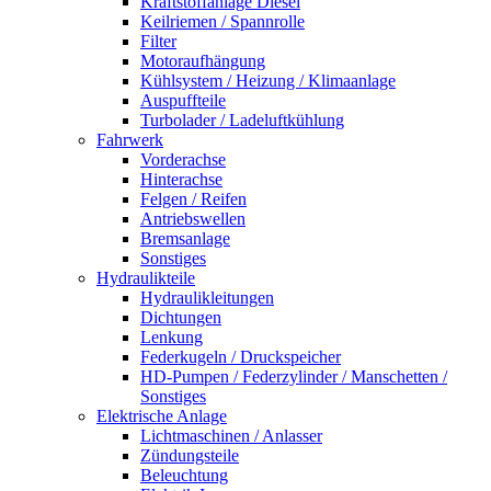
Kraftstoffanlage Diesel
Keilriemen / Spannrolle
Filter
Motoraufhängung
Kühlsystem / Heizung / Klimaanlage
Auspuffteile
Turbolader / Ladeluftkühlung
Fahrwerk
Vorderachse
Hinterachse
Felgen / Reifen
Antriebswellen
Bremsanlage
Sonstiges
Hydraulikteile
Hydraulikleitungen
Dichtungen
Lenkung
Federkugeln / Druckspeicher
HD-Pumpen / Federzylinder / Manschetten /
Sonstiges
Elektrische Anlage
Lichtmaschinen / Anlasser
Zündungsteile
Beleuchtung