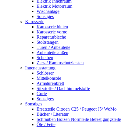
Elektrik Innenraum
Elektrik Motorraum
Wischanlage
Sonstiges
Karosserie
Karosserie hinten
Karosserie vorne
Reparaturbleche
Stoßstangen
Türen / Anbauteile
Anbauteile außen
Scheiben
Zier- / Rammschutzleisten
Innenausstattung
Schlösser
Mittelkonsole
Armaturenbrett
Sitzstoffe / Dachhimmelstoffe
Gurte
Sonstiges
Sonstiges
Ersatzteile Citroen C25 / Peugeot J5/ WoMo
Bücher / Literatur
Schrauben Bolzen Normteile Befestigungsteile
Öle / Fette