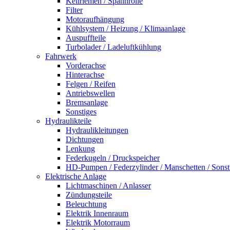
Keilriemen / Spannrolle
Filter
Motoraufhängung
Kühlsystem / Heizung / Klimaanlage
Auspuffteile
Turbolader / Ladeluftkühlung
Fahrwerk
Vorderachse
Hinterachse
Felgen / Reifen
Antriebswellen
Bremsanlage
Sonstiges
Hydraulikteile
Hydraulikleitungen
Dichtungen
Lenkung
Federkugeln / Druckspeicher
HD-Pumpen / Federzylinder / Manschetten / Sonst
Elektrische Anlage
Lichtmaschinen / Anlasser
Zündungsteile
Beleuchtung
Elektrik Innenraum
Elektrik Motorraum