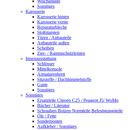
Wischanlage
Sonstiges
Karosserie
Karosserie hinten
Karosserie vorne
Reparaturbleche
Stoßstangen
Türen / Anbauteile
Anbauteile außen
Scheiben
Zier- / Rammschutzleisten
Innenausstattung
Schlösser
Mittelkonsole
Armaturenbrett
Sitzstoffe / Dachhimmelstoffe
Gurte
Sonstiges
Sonstiges
Ersatzteile Citroen C25 / Peugeot J5/ WoMo
Bücher / Literatur
Schrauben Bolzen Normteile Befestigungsteile
Öle / Fette
Sonderposten
Aufkleber / Sonstiges