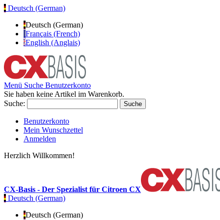
Deutsch (German)
Deutsch (German)
Français (French)
English (Anglais)
Menü
Suche
Benutzerkonto
Sie haben keine Artikel im Warenkorb.
Suche:
Suche
Benutzerkonto
Mein Wunschzettel
Anmelden
Herzlich Willkommen!
CX-Basis - Der Spezialist für Citroen CX
Deutsch (German)
Deutsch (German)