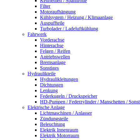
Keilriemen / Spannrolle
Filter
Motoraufhängung
Kühlsystem / Heizung / Klimaanlage
Auspuffteile
Turbolader / Ladeluftkühlung
Fahrwerk
Vorderachse
Hinterachse
Felgen / Reifen
Antriebswellen
Bremsanlage
Sonstiges
Hydraulikteile
Hydraulikleitungen
Dichtungen
Lenkung
Federkugeln / Druckspeicher
HD-Pumpen / Federzylinder / Manschetten / Sonst
Elektrische Anlage
Lichtmaschinen / Anlasser
Zündungsteile
Beleuchtung
Elektrik Innenraum
Elektrik Motorraum