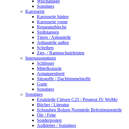
Wischanlage
Sonstiges
Karosserie
Karosserie hinten
Karosserie vorne
Reparaturbleche
Stoßstangen
Türen / Anbauteile
Anbauteile außen
Scheiben
Zier- / Rammschutzleisten
Innenausstattung
Schlösser
Mittelkonsole
Armaturenbrett
Sitzstoffe / Dachhimmelstoffe
Gurte
Sonstiges
Sonstiges
Ersatzteile Citroen C25 / Peugeot J5/ WoMo
Bücher / Literatur
Schrauben Bolzen Normteile Befestigungsteile
Öle / Fette
Sonderposten
Aufkleber / Sonstiges