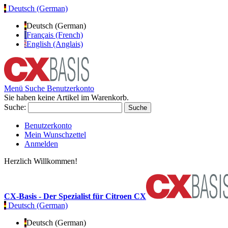
Deutsch (German)
Deutsch (German)
Français (French)
English (Anglais)
Menü
Suche
Benutzerkonto
Sie haben keine Artikel im Warenkorb.
Suche:
Suche
Benutzerkonto
Mein Wunschzettel
Anmelden
Herzlich Willkommen!
CX-Basis - Der Spezialist für Citroen CX
Deutsch (German)
Deutsch (German)