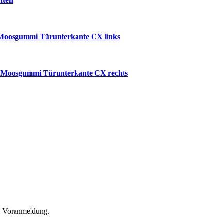
nten
 Moosgummi Türunterkante CX links
k Moosgummi Türunterkante CX rechts
he Voranmeldung.