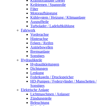
Kraftstoffanlage Diesel
Keilriemen / Spannrolle
Filter
Motoraufhängung
Kühlsystem / Heizung / Klimaanlage
Auspuffteile
Turbolader / Ladeluftkühlung
Fahrwerk
Vorderachse
Hinterachse
Felgen / Reifen
Antriebswellen
Bremsanlage
Sonstiges
Hydraulikteile
Hydraulikleitungen
Dichtungen
Lenkung
Federkugeln / Druckspeicher
HD-Pumpen / Federzylinder / Manschetten /
Sonstiges
Elektrische Anlage
Lichtmaschinen / Anlasser
Zündungsteile
Beleuchtung