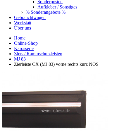
Sonderposten
Aufkleber / Sonstiges
% Sonderangebote %
Gebrauchtwagen
Werkstatt
Über uns
Home
Online-Shop
Karosserie
Zier- / Rammschutzleisten
MJ 83
Zierleiste CX (MJ 83) vorne rechts kurz NOS