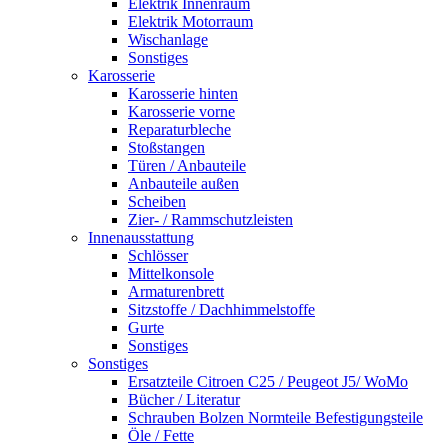
Elektrik Innenraum
Elektrik Motorraum
Wischanlage
Sonstiges
Karosserie
Karosserie hinten
Karosserie vorne
Reparaturbleche
Stoßstangen
Türen / Anbauteile
Anbauteile außen
Scheiben
Zier- / Rammschutzleisten
Innenausstattung
Schlösser
Mittelkonsole
Armaturenbrett
Sitzstoffe / Dachhimmelstoffe
Gurte
Sonstiges
Sonstiges
Ersatzteile Citroen C25 / Peugeot J5/ WoMo
Bücher / Literatur
Schrauben Bolzen Normteile Befestigungsteile
Öle / Fette