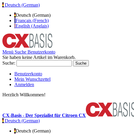
Deutsch (German)
Deutsch (German)
Français (French)
English (Anglais)
Menü
Suche
Benutzerkonto
Sie haben keine Artikel im Warenkorb.
Suche:
Suche
Benutzerkonto
Mein Wunschzettel
Anmelden
Herzlich Willkommen!
CX-Basis - Der Spezialist für Citroen CX
Deutsch (German)
Deutsch (German)