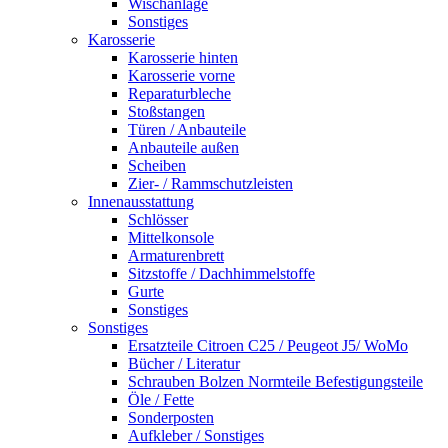
Wischanlage
Sonstiges
Karosserie
Karosserie hinten
Karosserie vorne
Reparaturbleche
Stoßstangen
Türen / Anbauteile
Anbauteile außen
Scheiben
Zier- / Rammschutzleisten
Innenausstattung
Schlösser
Mittelkonsole
Armaturenbrett
Sitzstoffe / Dachhimmelstoffe
Gurte
Sonstiges
Sonstiges
Ersatzteile Citroen C25 / Peugeot J5/ WoMo
Bücher / Literatur
Schrauben Bolzen Normteile Befestigungsteile
Öle / Fette
Sonderposten
Aufkleber / Sonstiges