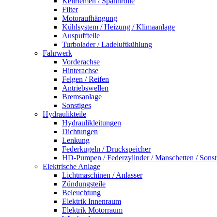
Keilriemen / Spannrolle
Filter
Motoraufhängung
Kühlsystem / Heizung / Klimaanlage
Auspuffteile
Turbolader / Ladeluftkühlung
Fahrwerk
Vorderachse
Hinterachse
Felgen / Reifen
Antriebswellen
Bremsanlage
Sonstiges
Hydraulikteile
Hydraulikleitungen
Dichtungen
Lenkung
Federkugeln / Druckspeicher
HD-Pumpen / Federzylinder / Manschetten / Sonst
Elektrische Anlage
Lichtmaschinen / Anlasser
Zündungsteile
Beleuchtung
Elektrik Innenraum
Elektrik Motorraum