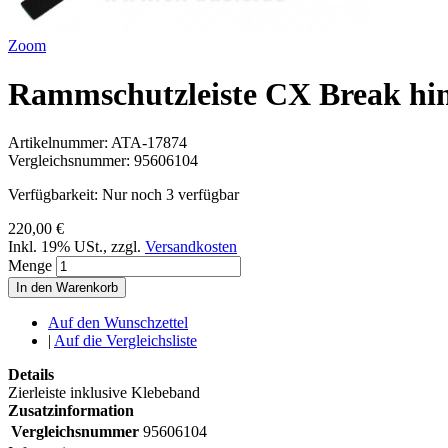
Zoom
Rammschutzleiste CX Break hin
Artikelnummer:
ATA-17874
Vergleichsnummer:
95606104
Verfügbarkeit:
Nur noch 3 verfügbar
220,00 €
Inkl. 19% USt.
,
zzgl.
Versandkosten
Menge
In den Warenkorb
Auf den Wunschzettel
|
Auf die Vergleichsliste
Details
Zierleiste inklusive Klebeband
Zusatzinformation
Vergleichsnummer
95606104