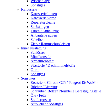
Wischanlage
Sonstiges
Karosserie
Karosserie hinten
Karosserie vorne
Reparaturbleche
Stoßstangen
Türen / Anbauteile
Anbauteile außen
Scheiben
Zier- / Rammschutzleisten
Innenausstattung
Schlösser
Mittelkonsole
Armaturenbrett
Sitzstoffe / Dachhimmelstoffe
Gurte
Sonstiges
Sonstiges
Ersatzteile Citroen C25 / Peugeot J5/ WoMo
Bücher / Literatur
Schrauben Bolzen Normteile Befestigungsteile
Öle / Fette
Sonderposten
Aufkleber / Sonstiges