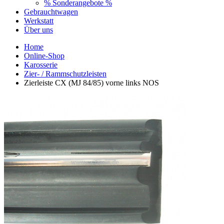
% Sonderangebote %
Gebrauchtwagen
Werkstatt
Über uns
Home
Online-Shop
Karosserie
Zier- / Rammschutzleisten
Zierleiste CX (MJ 84/85) vorne links NOS