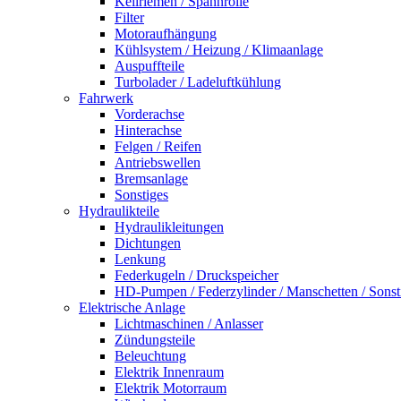
Keilriemen / Spannrolle
Filter
Motoraufhängung
Kühlsystem / Heizung / Klimaanlage
Auspuffteile
Turbolader / Ladeluftkühlung
Fahrwerk
Vorderachse
Hinterachse
Felgen / Reifen
Antriebswellen
Bremsanlage
Sonstiges
Hydraulikteile
Hydraulikleitungen
Dichtungen
Lenkung
Federkugeln / Druckspeicher
HD-Pumpen / Federzylinder / Manschetten / Sonst
Elektrische Anlage
Lichtmaschinen / Anlasser
Zündungsteile
Beleuchtung
Elektrik Innenraum
Elektrik Motorraum