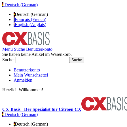
Deutsch (German)
Deutsch (German)
Français (French)
English (Anglais)
Menü
Suche
Benutzerkonto
Sie haben keine Artikel im Warenkorb.
Suche:
Suche
Benutzerkonto
Mein Wunschzettel
Anmelden
Herzlich Willkommen!
CX-Basis - Der Spezialist für Citroen CX
Deutsch (German)
Deutsch (German)