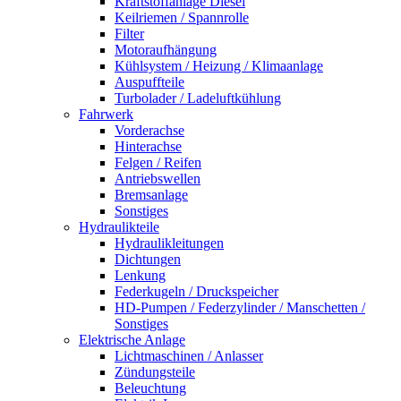
Kraftstoffanlage Diesel
Keilriemen / Spannrolle
Filter
Motoraufhängung
Kühlsystem / Heizung / Klimaanlage
Auspuffteile
Turbolader / Ladeluftkühlung
Fahrwerk
Vorderachse
Hinterachse
Felgen / Reifen
Antriebswellen
Bremsanlage
Sonstiges
Hydraulikteile
Hydraulikleitungen
Dichtungen
Lenkung
Federkugeln / Druckspeicher
HD-Pumpen / Federzylinder / Manschetten /
Sonstiges
Elektrische Anlage
Lichtmaschinen / Anlasser
Zündungsteile
Beleuchtung