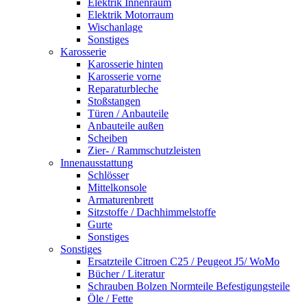
Elektrik Innenraum
Elektrik Motorraum
Wischanlage
Sonstiges
Karosserie
Karosserie hinten
Karosserie vorne
Reparaturbleche
Stoßstangen
Türen / Anbauteile
Anbauteile außen
Scheiben
Zier- / Rammschutzleisten
Innenausstattung
Schlösser
Mittelkonsole
Armaturenbrett
Sitzstoffe / Dachhimmelstoffe
Gurte
Sonstiges
Sonstiges
Ersatzteile Citroen C25 / Peugeot J5/ WoMo
Bücher / Literatur
Schrauben Bolzen Normteile Befestigungsteile
Öle / Fette