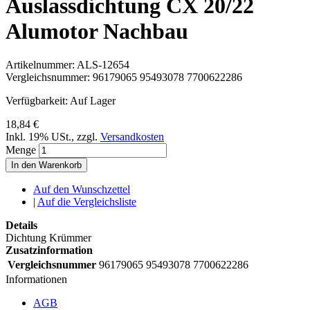
Auslassdichtung CX 20/22
Alumotor Nachbau
Artikelnummer:
ALS-12654
Vergleichsnummer:
96179065 95493078 7700622286
Verfügbarkeit:
Auf Lager
18,84 €
Inkl. 19% USt.
,
zzgl.
Versandkosten
Menge
In den Warenkorb
Auf den Wunschzettel
|
Auf die Vergleichsliste
Details
Dichtung Krümmer
Zusatzinformation
Vergleichsnummer
96179065 95493078 7700622286
Informationen
AGB