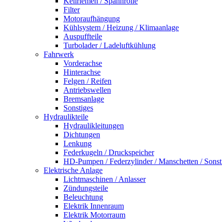
Keilriemen / Spannrolle
Filter
Motoraufhängung
Kühlsystem / Heizung / Klimaanlage
Auspuffteile
Turbolader / Ladeluftkühlung
Fahrwerk
Vorderachse
Hinterachse
Felgen / Reifen
Antriebswellen
Bremsanlage
Sonstiges
Hydraulikteile
Hydraulikleitungen
Dichtungen
Lenkung
Federkugeln / Druckspeicher
HD-Pumpen / Federzylinder / Manschetten / Sonst
Elektrische Anlage
Lichtmaschinen / Anlasser
Zündungsteile
Beleuchtung
Elektrik Innenraum
Elektrik Motorraum