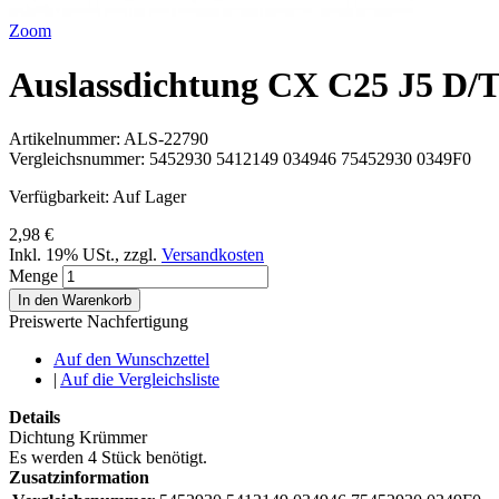
Zoom
Auslassdichtung CX C25 J5 D/
Artikelnummer:
ALS-22790
Vergleichsnummer:
5452930 5412149 034946 75452930 0349F0
Verfügbarkeit:
Auf Lager
2,98 €
Inkl. 19% USt.
,
zzgl.
Versandkosten
Menge
In den Warenkorb
Preiswerte Nachfertigung
Auf den Wunschzettel
|
Auf die Vergleichsliste
Details
Dichtung Krümmer
Es werden 4 Stück benötigt.
Zusatzinformation