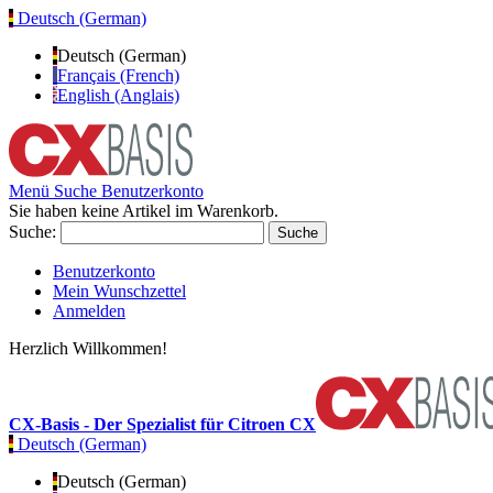
Deutsch (German)
Deutsch (German)
Français (French)
English (Anglais)
Menü
Suche
Benutzerkonto
Sie haben keine Artikel im Warenkorb.
Suche:
Suche
Benutzerkonto
Mein Wunschzettel
Anmelden
Herzlich Willkommen!
CX-Basis - Der Spezialist für Citroen CX
Deutsch (German)
Deutsch (German)