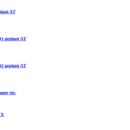
lant AT
1 geplant AT
2 geplant AT
mer etc.
CX