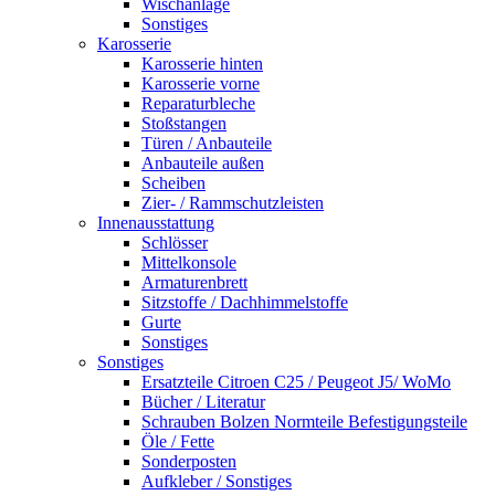
Wischanlage
Sonstiges
Karosserie
Karosserie hinten
Karosserie vorne
Reparaturbleche
Stoßstangen
Türen / Anbauteile
Anbauteile außen
Scheiben
Zier- / Rammschutzleisten
Innenausstattung
Schlösser
Mittelkonsole
Armaturenbrett
Sitzstoffe / Dachhimmelstoffe
Gurte
Sonstiges
Sonstiges
Ersatzteile Citroen C25 / Peugeot J5/ WoMo
Bücher / Literatur
Schrauben Bolzen Normteile Befestigungsteile
Öle / Fette
Sonderposten
Aufkleber / Sonstiges