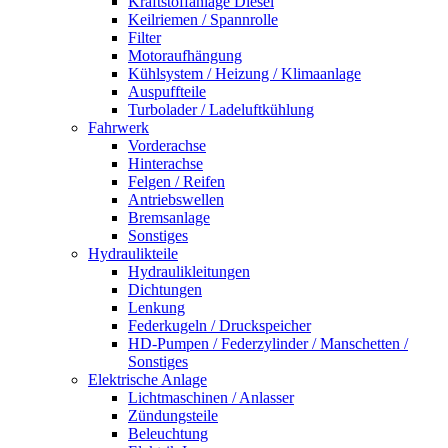
Kraftstoffanlage Diesel
Keilriemen / Spannrolle
Filter
Motoraufhängung
Kühlsystem / Heizung / Klimaanlage
Auspuffteile
Turbolader / Ladeluftkühlung
Fahrwerk
Vorderachse
Hinterachse
Felgen / Reifen
Antriebswellen
Bremsanlage
Sonstiges
Hydraulikteile
Hydraulikleitungen
Dichtungen
Lenkung
Federkugeln / Druckspeicher
HD-Pumpen / Federzylinder / Manschetten /
Sonstiges
Elektrische Anlage
Lichtmaschinen / Anlasser
Zündungsteile
Beleuchtung