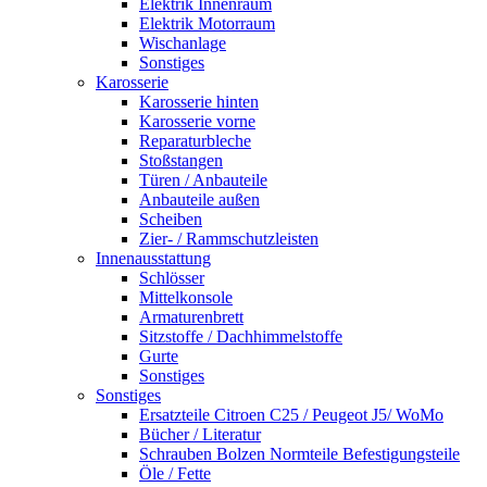
Elektrik Innenraum
Elektrik Motorraum
Wischanlage
Sonstiges
Karosserie
Karosserie hinten
Karosserie vorne
Reparaturbleche
Stoßstangen
Türen / Anbauteile
Anbauteile außen
Scheiben
Zier- / Rammschutzleisten
Innenausstattung
Schlösser
Mittelkonsole
Armaturenbrett
Sitzstoffe / Dachhimmelstoffe
Gurte
Sonstiges
Sonstiges
Ersatzteile Citroen C25 / Peugeot J5/ WoMo
Bücher / Literatur
Schrauben Bolzen Normteile Befestigungsteile
Öle / Fette