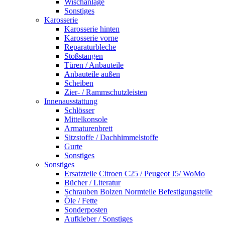
Wischanlage
Sonstiges
Karosserie
Karosserie hinten
Karosserie vorne
Reparaturbleche
Stoßstangen
Türen / Anbauteile
Anbauteile außen
Scheiben
Zier- / Rammschutzleisten
Innenausstattung
Schlösser
Mittelkonsole
Armaturenbrett
Sitzstoffe / Dachhimmelstoffe
Gurte
Sonstiges
Sonstiges
Ersatzteile Citroen C25 / Peugeot J5/ WoMo
Bücher / Literatur
Schrauben Bolzen Normteile Befestigungsteile
Öle / Fette
Sonderposten
Aufkleber / Sonstiges