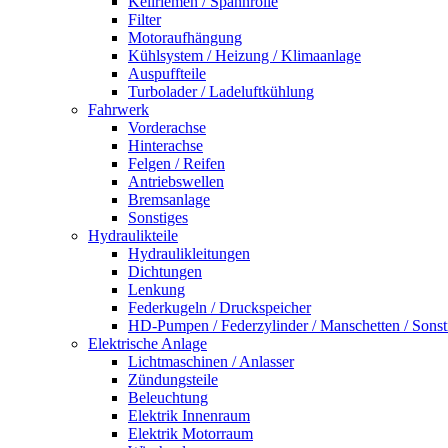
Keilriemen / Spannrolle
Filter
Motoraufhängung
Kühlsystem / Heizung / Klimaanlage
Auspuffteile
Turbolader / Ladeluftkühlung
Fahrwerk
Vorderachse
Hinterachse
Felgen / Reifen
Antriebswellen
Bremsanlage
Sonstiges
Hydraulikteile
Hydraulikleitungen
Dichtungen
Lenkung
Federkugeln / Druckspeicher
HD-Pumpen / Federzylinder / Manschetten / Sonst
Elektrische Anlage
Lichtmaschinen / Anlasser
Zündungsteile
Beleuchtung
Elektrik Innenraum
Elektrik Motorraum