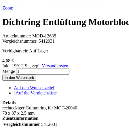
Zoom
Dichtring Entlüftung Motorblo
Artikelnummer:
MOD-12635
Vergleichsnummer:
5412031
Verfügbarkeit:
Auf Lager
4,68 €
Inkl. 19% USt.
,
zzgl.
Versandkosten
Menge
In den Warenkorb
Auf den Wunschzettel
|
Auf die Vergleichsliste
Details
rechteckiger Gummiring für MOT-20040
78 x 87 x 2,5 mm
Zusatzinformation
Vergleichsnummer
5412031