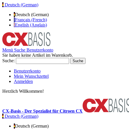
Deutsch (German)
Deutsch (German)
Français (French)
English (Anglais)
Menü
Suche
Benutzerkonto
Sie haben keine Artikel im Warenkorb.
Suche:
Suche
Benutzerkonto
Mein Wunschzettel
Anmelden
Herzlich Willkommen!
CX-Basis - Der Spezialist für Citroen CX
Deutsch (German)
Deutsch (German)