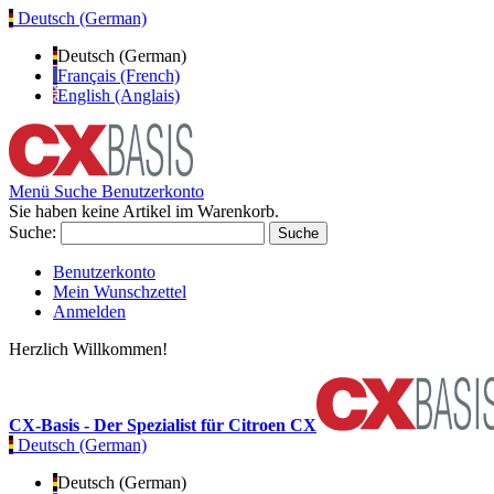
Deutsch (German)
Deutsch (German)
Français (French)
English (Anglais)
Menü
Suche
Benutzerkonto
Sie haben keine Artikel im Warenkorb.
Suche:
Suche
Benutzerkonto
Mein Wunschzettel
Anmelden
Herzlich Willkommen!
CX-Basis - Der Spezialist für Citroen CX
Deutsch (German)
Deutsch (German)