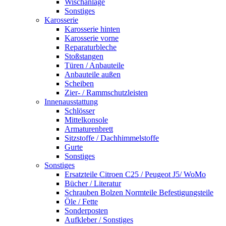
Wischanlage
Sonstiges
Karosserie
Karosserie hinten
Karosserie vorne
Reparaturbleche
Stoßstangen
Türen / Anbauteile
Anbauteile außen
Scheiben
Zier- / Rammschutzleisten
Innenausstattung
Schlösser
Mittelkonsole
Armaturenbrett
Sitzstoffe / Dachhimmelstoffe
Gurte
Sonstiges
Sonstiges
Ersatzteile Citroen C25 / Peugeot J5/ WoMo
Bücher / Literatur
Schrauben Bolzen Normteile Befestigungsteile
Öle / Fette
Sonderposten
Aufkleber / Sonstiges