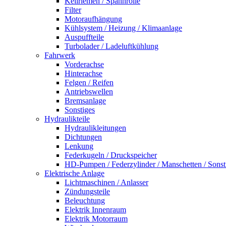
Keilriemen / Spannrolle
Filter
Motoraufhängung
Kühlsystem / Heizung / Klimaanlage
Auspuffteile
Turbolader / Ladeluftkühlung
Fahrwerk
Vorderachse
Hinterachse
Felgen / Reifen
Antriebswellen
Bremsanlage
Sonstiges
Hydraulikteile
Hydraulikleitungen
Dichtungen
Lenkung
Federkugeln / Druckspeicher
HD-Pumpen / Federzylinder / Manschetten / Sonst
Elektrische Anlage
Lichtmaschinen / Anlasser
Zündungsteile
Beleuchtung
Elektrik Innenraum
Elektrik Motorraum