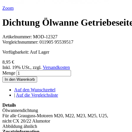
Zoom
Dichtung Ölwanne Getriebeseit
Artikelnummer:
MOD-12327
Vergleichsnummer:
011905 95539517
Verfügbarkeit:
Auf Lager
8,95 €
Inkl. 19% USt.
,
zzgl.
Versandkosten
Menge
In den Warenkorb
Auf den Wunschzettel
|
Auf die Vergleichsliste
Details
Ölwannendichtung
Für alle Grauguss-Motoren M20, M22, M23, M25, U25,
nicht CX 20/22 Alumotor
Abbildung ähnlich
Zusatzinformation