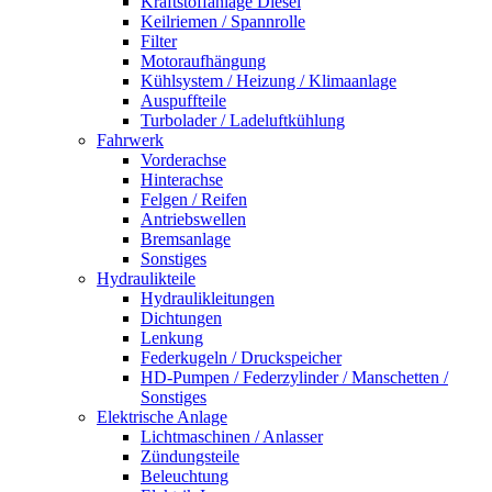
Kraftstoffanlage Diesel
Keilriemen / Spannrolle
Filter
Motoraufhängung
Kühlsystem / Heizung / Klimaanlage
Auspuffteile
Turbolader / Ladeluftkühlung
Fahrwerk
Vorderachse
Hinterachse
Felgen / Reifen
Antriebswellen
Bremsanlage
Sonstiges
Hydraulikteile
Hydraulikleitungen
Dichtungen
Lenkung
Federkugeln / Druckspeicher
HD-Pumpen / Federzylinder / Manschetten /
Sonstiges
Elektrische Anlage
Lichtmaschinen / Anlasser
Zündungsteile
Beleuchtung