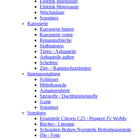
Elektrik Innenraum
Elektrik Motorraum
Wischanlage
Sonstiges
Karosserie
Karosserie hinten
Karosserie vorne
Reparaturbleche
Stoßstangen
Türen / Anbauteile
Anbauteile außen
Scheiben
Zier- / Rammschutzleisten
Innenausstattung
Schlösser
Mittelkonsole
Armaturenbrett
Sitzstoffe / Dachhimmelstoffe
Gurte
Sonstiges
Sonstiges
Ersatzteile Citroen C25 / Peugeot J5/ WoMo
Bücher / Literatur
Schrauben Bolzen Normteile Befestigungsteile
Öle / Fette