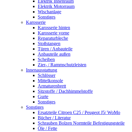
Elektrik Innenraum
Elektrik Motorraum
Wischanlage
Sonstiges
Karosserie
Karosserie hinten
Karosserie vorne
Reparaturbleche
Stoßstangen
Türen / Anbauteile
Anbauteile außen
Scheiben
Zier- / Rammschutzleisten
Innenausstattung
Schlösser
Mittelkonsole
Armaturenbrett
Sitzstoffe / Dachhimmelstoffe
Gurte
Sonstiges
Sonstiges
Ersatzteile Citroen C25 / Peugeot J5/ WoMo
Bücher / Literatur
Schrauben Bolzen Normteile Befestigungsteile
Öle / Fette