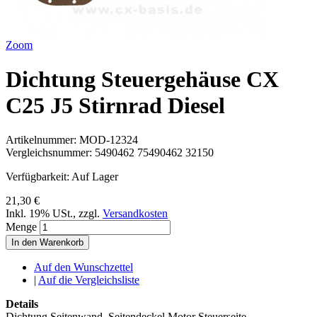
Zoom
Dichtung Steuergehäuse CX
C25 J5 Stirnrad Diesel
Artikelnummer:
MOD-12324
Vergleichsnummer:
5490462 75490462 32150
Verfügbarkeit:
Auf Lager
21,30 €
Inkl. 19% USt.
,
zzgl.
Versandkosten
Menge
In den Warenkorb
Auf den Wunschzettel
|
Auf die Vergleichsliste
Details
Dichtung Seitenwand, Seitendeckel Motor Steuerseite