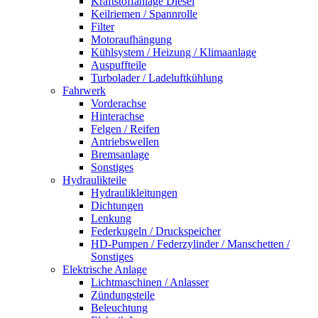
Kraftstoffanlage Diesel
Keilriemen / Spannrolle
Filter
Motoraufhängung
Kühlsystem / Heizung / Klimaanlage
Auspuffteile
Turbolader / Ladeluftkühlung
Fahrwerk
Vorderachse
Hinterachse
Felgen / Reifen
Antriebswellen
Bremsanlage
Sonstiges
Hydraulikteile
Hydraulikleitungen
Dichtungen
Lenkung
Federkugeln / Druckspeicher
HD-Pumpen / Federzylinder / Manschetten /
Sonstiges
Elektrische Anlage
Lichtmaschinen / Anlasser
Zündungsteile
Beleuchtung