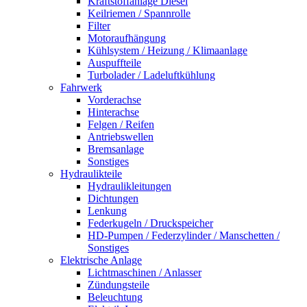
Kraftstoffanlage Diesel
Keilriemen / Spannrolle
Filter
Motoraufhängung
Kühlsystem / Heizung / Klimaanlage
Auspuffteile
Turbolader / Ladeluftkühlung
Fahrwerk
Vorderachse
Hinterachse
Felgen / Reifen
Antriebswellen
Bremsanlage
Sonstiges
Hydraulikteile
Hydraulikleitungen
Dichtungen
Lenkung
Federkugeln / Druckspeicher
HD-Pumpen / Federzylinder / Manschetten /
Sonstiges
Elektrische Anlage
Lichtmaschinen / Anlasser
Zündungsteile
Beleuchtung