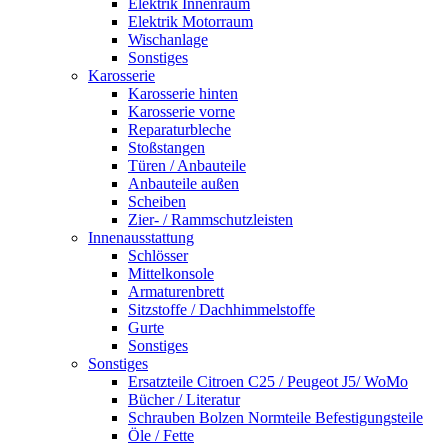
Elektrik Innenraum
Elektrik Motorraum
Wischanlage
Sonstiges
Karosserie
Karosserie hinten
Karosserie vorne
Reparaturbleche
Stoßstangen
Türen / Anbauteile
Anbauteile außen
Scheiben
Zier- / Rammschutzleisten
Innenausstattung
Schlösser
Mittelkonsole
Armaturenbrett
Sitzstoffe / Dachhimmelstoffe
Gurte
Sonstiges
Sonstiges
Ersatzteile Citroen C25 / Peugeot J5/ WoMo
Bücher / Literatur
Schrauben Bolzen Normteile Befestigungsteile
Öle / Fette