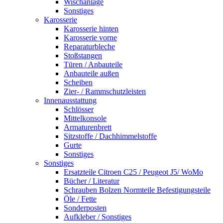
Wischanlage
Sonstiges
Karosserie
Karosserie hinten
Karosserie vorne
Reparaturbleche
Stoßstangen
Türen / Anbauteile
Anbauteile außen
Scheiben
Zier- / Rammschutzleisten
Innenausstattung
Schlösser
Mittelkonsole
Armaturenbrett
Sitzstoffe / Dachhimmelstoffe
Gurte
Sonstiges
Sonstiges
Ersatzteile Citroen C25 / Peugeot J5/ WoMo
Bücher / Literatur
Schrauben Bolzen Normteile Befestigungsteile
Öle / Fette
Sonderposten
Aufkleber / Sonstiges