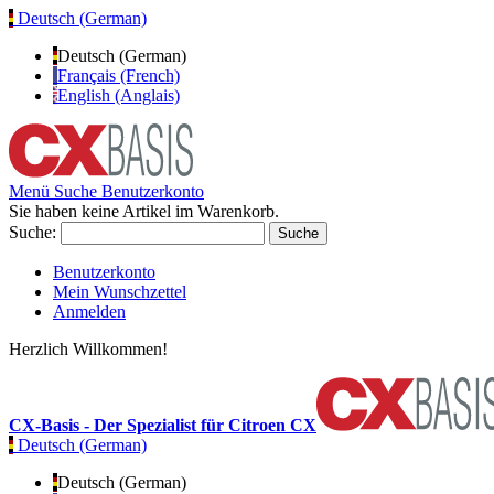
Deutsch (German)
Deutsch (German)
Français (French)
English (Anglais)
Menü
Suche
Benutzerkonto
Sie haben keine Artikel im Warenkorb.
Suche:
Suche
Benutzerkonto
Mein Wunschzettel
Anmelden
Herzlich Willkommen!
CX-Basis - Der Spezialist für Citroen CX
Deutsch (German)
Deutsch (German)