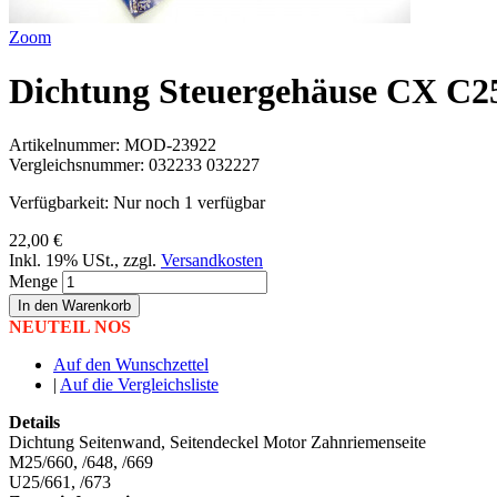
Zoom
Dichtung Steuergehäuse CX C
Artikelnummer:
MOD-23922
Vergleichsnummer:
032233 032227
Verfügbarkeit:
Nur noch 1 verfügbar
22,00 €
Inkl. 19% USt.
,
zzgl.
Versandkosten
Menge
In den Warenkorb
NEUTEIL NOS
Auf den Wunschzettel
|
Auf die Vergleichsliste
Details
Dichtung Seitenwand, Seitendeckel Motor Zahnriemenseite
M25/660, /648, /669
U25/661, /673