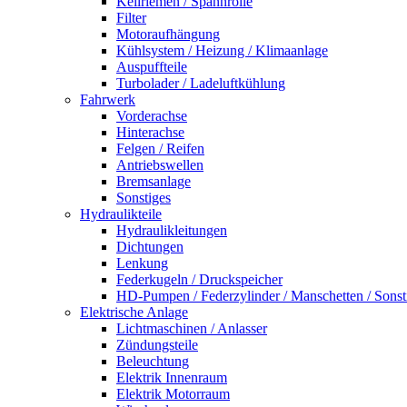
Keilriemen / Spannrolle
Filter
Motoraufhängung
Kühlsystem / Heizung / Klimaanlage
Auspuffteile
Turbolader / Ladeluftkühlung
Fahrwerk
Vorderachse
Hinterachse
Felgen / Reifen
Antriebswellen
Bremsanlage
Sonstiges
Hydraulikteile
Hydraulikleitungen
Dichtungen
Lenkung
Federkugeln / Druckspeicher
HD-Pumpen / Federzylinder / Manschetten / Sonst
Elektrische Anlage
Lichtmaschinen / Anlasser
Zündungsteile
Beleuchtung
Elektrik Innenraum
Elektrik Motorraum