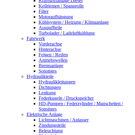
Kraftstoffanlage Diesel
Keilriemen / Spannrolle
Filter
Motoraufhängung
Kühlsystem / Heizung / Klimaanlage
Auspuffteile
Turbolader / Ladeluftkühlung
Fahrwerk
Vorderachse
Hinterachse
Felgen / Reifen
Antriebswellen
Bremsanlage
Sonstiges
Hydraulikteile
Hydraulikleitungen
Dichtungen
Lenkung
Federkugeln / Druckspeicher
HD-Pumpen / Federzylinder / Manschetten /
Sonstiges
Elektrische Anlage
Lichtmaschinen / Anlasser
Zündungsteile
Beleuchtung