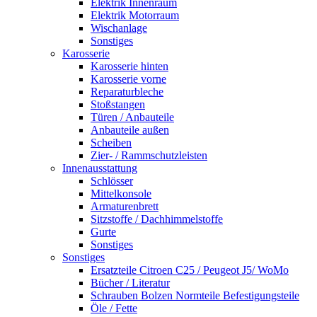
Elektrik Innenraum
Elektrik Motorraum
Wischanlage
Sonstiges
Karosserie
Karosserie hinten
Karosserie vorne
Reparaturbleche
Stoßstangen
Türen / Anbauteile
Anbauteile außen
Scheiben
Zier- / Rammschutzleisten
Innenausstattung
Schlösser
Mittelkonsole
Armaturenbrett
Sitzstoffe / Dachhimmelstoffe
Gurte
Sonstiges
Sonstiges
Ersatzteile Citroen C25 / Peugeot J5/ WoMo
Bücher / Literatur
Schrauben Bolzen Normteile Befestigungsteile
Öle / Fette